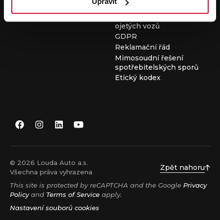
Upravit
Všeobecné obchodní
podmínky při nákupu
ojetých vozů
GDPR
Reklamační řád
Mimosoudní řešení
spotřebitelských sporů
Etický kodex
© 2026 Louda Auto a.s.
Zpět nahoru
Všechna práva vyhrazena
This site is protected by reCAPTCHA and the Google
Privacy
Policy
and
Terms of Service
apply.
Nastavení souborů cookies