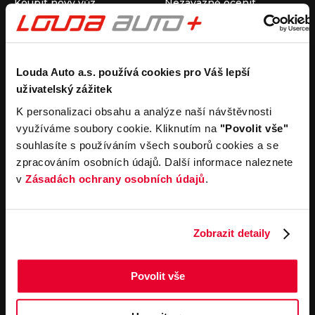
Koupit nový vůz
Nezávazně ocenit
Koupit ojetý vůz
Průběh výkupu vozu
Koupit užitkový vůz
Koupit obytný vůz
Pronájem
Společnost
Louda Auto a.s. používá cookies pro Váš lepší
uživatelský zážitek
Carsharing
Kontakty
Autopůjčovna
Louda Auto+ Poděbrady
K personalizaci obsahu a analýze naší návštěvnosti
Operativní leasing
Obytné vozy
využíváme soubory cookie. Kliknutím na
"Povolit vše"
Novinky
souhlasíte s používáním všech souborů cookies a se
Pro média
zpracováním osobních údajů. Další informace naleznete
Kariéra
v
Zásadách ochrany osobních údajů
.
Servisní služby
Důležité odkazy
Servis
Cookies
Objednání online
Všeobecné obchodní
Zobrazit detaily
podmínky pro online
Odtahová služba
objednávky motorových
vozidel
Povolit vše
Všeobecné obchodní
podmínky pro provádění
servisních prací