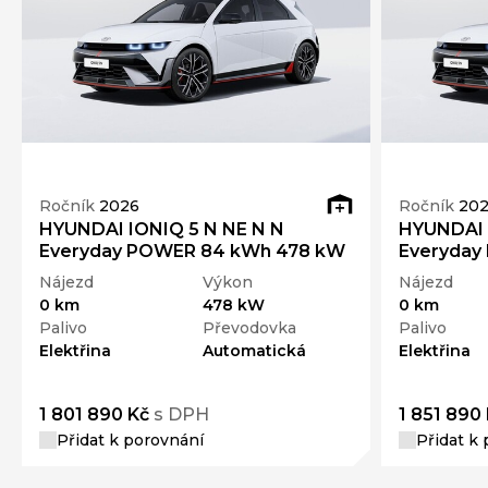
Ročník
2026
Ročník
20
HYUNDAI IONIQ 5 N NE N N
HYUNDAI 
Everyday POWER 84 kWh 478 kW
Everyday
Nájezd
Výkon
Nájezd
0 km
478 kW
0 km
Palivo
Převodovka
Palivo
Elektřina
Automatická
Elektřina
1 801 890 Kč
s DPH
1 851 890
Přidat k porovnání
Přidat k