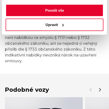
Příplatková výbava
Povolit vše
Upravit
Údaje obsažené v této kartě vozu mají
informativní charakter. Tato indikativní nabídka
není nabídkou ve smyslu § 1731 nebo § 1732
občanského zákoníku, ani se nejedná o veřejný
příslib dle § 1733 občanského zákoníku. Z této
indikativní nabídky nevzniká nárok na uzavření
smlouvy.
Podobné vozy