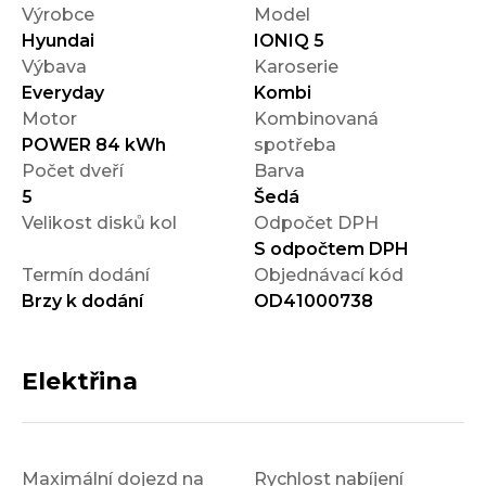
Výrobce
Model
Hyundai
IONIQ 5
Výbava
Karoserie
Everyday
Kombi
Motor
Kombinovaná
POWER 84 kWh
spotřeba
Počet dveří
Barva
5
Šedá
Velikost disků kol
Odpočet DPH
S odpočtem DPH
Termín dodání
Objednávací kód
Brzy k dodání
OD41000738
Elektřina
Maximální dojezd na
Rychlost nabíjení