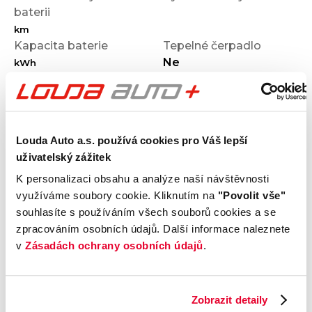
baterii
km
Kapacita baterie
Tepelné čerpadlo
Ne
kWh
Vozidlo jako zdroj
Předehřev baterie
Ne
Louda Auto a.s. používá cookies pro Váš lepší
Výbava
uživatelský zážitek
K personalizaci obsahu a analýze naší návštěvnosti
Vnější vzhled a výbava
využíváme soubory cookie. Kliknutím na
"Povolit vše"
souhlasíte s používáním všech souborů cookies a se
zpracováním osobních údajů. Další informace naleznete
Komfort
v
Zásadách ochrany osobních údajů
.
Multimédia
Zobrazit detaily
Bezpečnost a technika