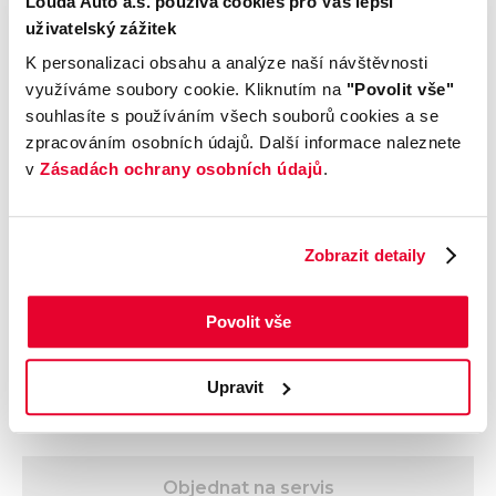
Louda Auto a.s. používá cookies pro Váš lepší
Vozidlo
uživatelský zážitek
K personalizaci obsahu a analýze naší návštěvnosti
Termín objednání
využíváme soubory cookie. Kliknutím na
"Povolit vše"
souhlasíte s používáním všech souborů cookies a se
zpracováním osobních údajů. Další informace naleznete
Zákazník
v
Zásadách ochrany osobních údajů
.
Zobrazit detaily
Přečetl jsem a byl jsem poučen s
obchodními
podmínkami
a
podmínkami ochrany osobních
údajů (GDPR)
Povolit vše
Souhlasím se
zasíláním obchodních sdělení
(např. speciálních nabídek o produktech a
službách) na můj e-mail
Upravit