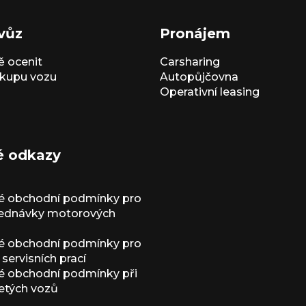
vůz
Pronájem
 ocenit
Carsharing
kupu vozu
Autopůjčovna
Operativní leasing
é odkazy
é obchodní podmínky pro
jednávky motorových
é obchodní podmínky pro
servisních prací
 obchodní podmínky při
etých vozů