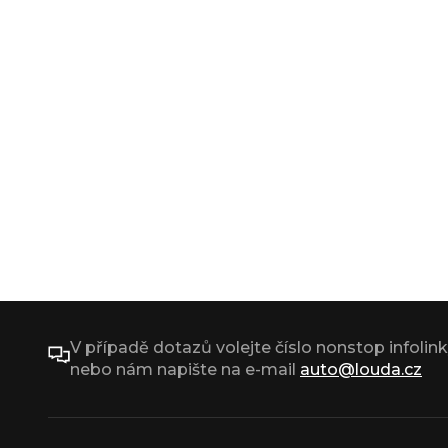
V případě dotazů volejte číslo nonstop infolin
nebo nám napište na e-mail
auto@louda.cz