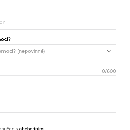
oci?
0
/600
 poučen s
obchodními