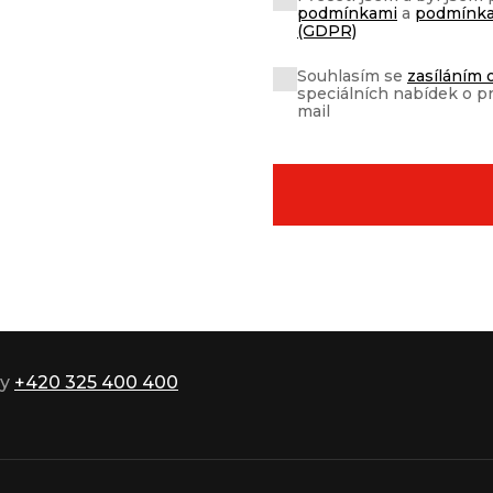
podmínkami
a
podmínka
(GDPR)
Souhlasím se
zasíláním 
speciálních nabídek o p
mail
ky
+420 325 400 400