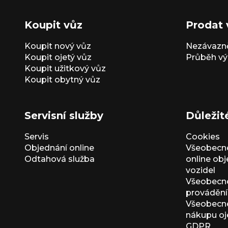
Koupit vůz
Prodat 
Koupit nový vůz
Nezávazně
Koupit ojetý vůz
Průběh vý
Koupit užitkový vůz
Koupit obytný vůz
Servisní služby
Důležit
Servis
Cookies
Objednání online
Všeobecn
Odtahová služba
online ob
vozidel
Všeobecn
provádění 
Všeobecné
nákupu oj
GDPR