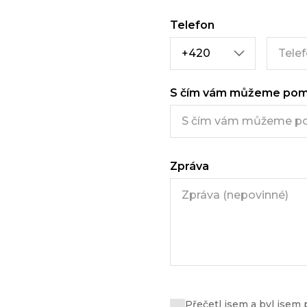
Telefon
S čím vám můžeme pom
Zpráva
Přečetl jsem a byl jsem