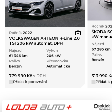
Ročník
20
ŠKODA SCA
Ročník
2022
kW manuá
VOLKSWAGEN ARTEON R-Line 2.0
TSI 206 kW automat, DPH
Nájezd
67 285 km
Nájezd
Výkon
Palivo
61 346 km
206 kW
Benzín
Palivo
Převodovka
Benzín
Automatická
779 990 Kč
s DPH
313 990 K
Přidat k porovnání
Přidat k