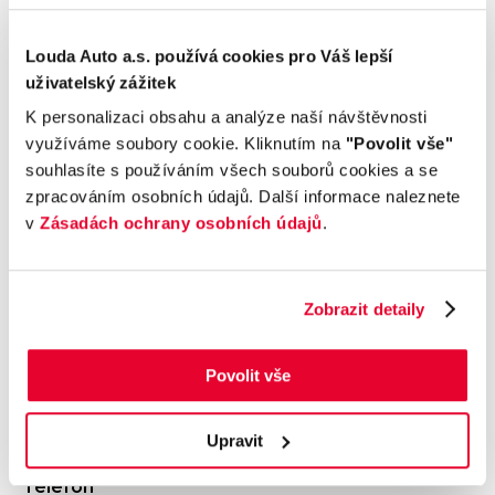
Kontaktujte nás
Louda Auto a.s. používá cookies pro Váš lepší
uživatelský zážitek
Přihlásit se
K personalizaci obsahu a analýze naší návštěvnosti
využíváme soubory cookie. Kliknutím na
"Povolit vše"
Jméno
souhlasíte s používáním všech souborů cookies a se
zpracováním osobních údajů. Další informace naleznete
v
Zásadách ochrany osobních údajů
.
Příjmení
Zobrazit detaily
E-mail
Povolit vše
Upravit
Telefon