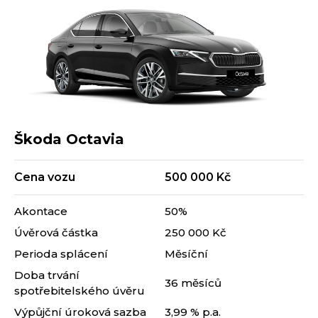
Škoda Octavia
Cena vozu
500 000 Kč
Akontace
50%
Úvěrová částka
250 000 Kč
Perioda splácení
Měsíční
Doba trvání
36 měsíců
spotřebitelského úvěru
Výpůjční úroková sazba
3,99 % p.a.