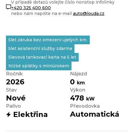
V případě dotazů volejte číslo nonstop infolinky
+420 325 400 600
nebo nám napište na e-mail
auto@louda.cz
5let záruka bez omezení ujetých km.
5let asistenční služby zdarma
Slevová tankovací karta na 5 let
Nízké splátky s miniúrokem
Ročník
Nájezd
2026
0
km
Stav
Výkon
Nové
478
kW
Palivo
Převodovka
Automatická
Elektřina