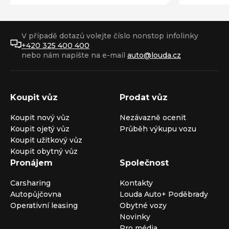
V případě dotazů volejte číslo nonstop infolinky
+420 325 400 400
nebo nám napište na e-mail
auto@louda.cz
Koupit vůz
Prodat vůz
Koupit nový vůz
Nezávazně ocenit
Koupit ojetý vůz
Průběh výkupu vozu
Koupit užitkový vůz
Koupit obytný vůz
Pronájem
Společnost
Carsharing
Kontakty
Autopůjčovna
Louda Auto+ Poděbrady
Operativní leasing
Obytné vozy
Novinky
Pro média