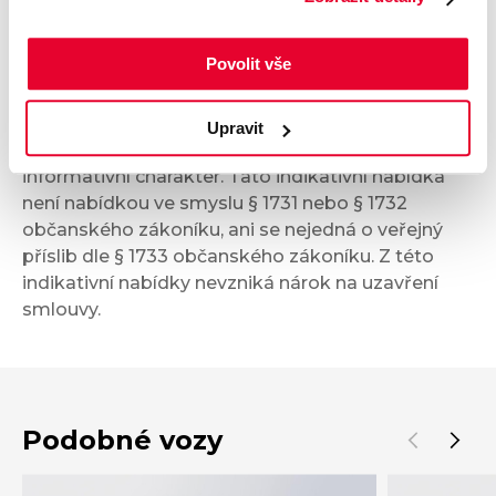
Bezpečnost a technika
Povolit vše
Příplatková výbava
Upravit
Údaje obsažené v této kartě vozu mají
informativní charakter. Tato indikativní nabídka
není nabídkou ve smyslu § 1731 nebo § 1732
občanského zákoníku, ani se nejedná o veřejný
příslib dle § 1733 občanského zákoníku. Z této
indikativní nabídky nevzniká nárok na uzavření
smlouvy.
Podobné vozy