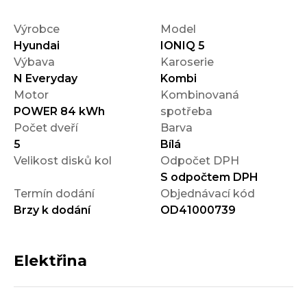
Výrobce
Model
Hyundai
IONIQ 5
Výbava
Karoserie
N Everyday
Kombi
Motor
Kombinovaná
POWER 84 kWh
spotřeba
Počet dveří
Barva
5
Bílá
Velikost disků kol
Odpočet DPH
S odpočtem DPH
Termín dodání
Objednávací kód
Brzy k dodání
OD41000739
Elektřina