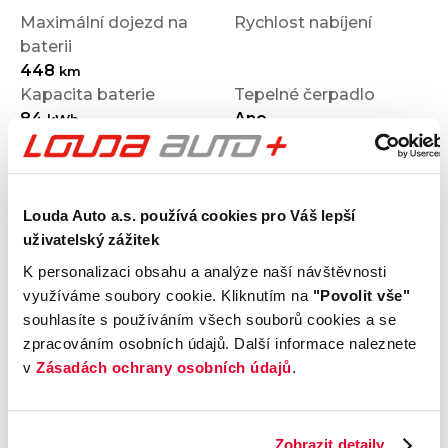
Maximální dojezd na
Rychlost nabíjení
baterii
448
km
Kapacita baterie
Tepelné čerpadlo
84
Ano
kWh
Vozidlo jako zdroj
Předehřev baterie
EVV2L
Ano
Louda Auto a.s. používá cookies pro Váš lepší
Výbava
uživatelský zážitek
K personalizaci obsahu a analýze naší návštěvnosti
využíváme soubory cookie. Kliknutím na
"Povolit vše"
Vnější vzhled a výbava
souhlasíte s používáním všech souborů cookies a se
zpracováním osobních údajů. Další informace naleznete
Komfort
v
Zásadách ochrany osobních údajů
.
Multimédia
Zobrazit detaily