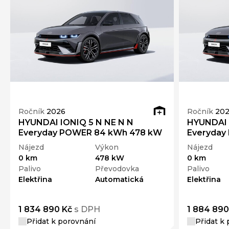
Ročník
2026
Ročník
20
HYUNDAI IONIQ 5 N NE N N
HYUNDAI 
Everyday POWER 84 kWh 478 kW
Everyday
Nájezd
Výkon
Nájezd
0 km
478 kW
0 km
Palivo
Převodovka
Palivo
Elektřina
Automatická
Elektřina
1 834 890 Kč
s DPH
1 884 890
Přidat k porovnání
Přidat k