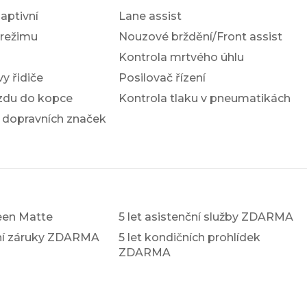
ptivní
Lane assist
 režimu
Nouzové brždění/Front assist
Kontrola mrtvého úhlu
y řidiče
Posilovač řízení
ezdu do kopce
Kontrola tlaku v pneumatikách
 dopravních značek
en Matte
5 let asistenční služby ZDARMA
xní záruky ZDARMA
5 let kondičních prohlídek
ZDARMA