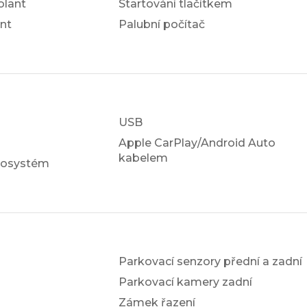
olant
Startování tlačítkem
nt
Palubní počítač
USB
Apple CarPlay/Android Auto
kabelem
iosystém
Parkovací senzory přední a zadní
Parkovací kamery zadní
Zámek řazení