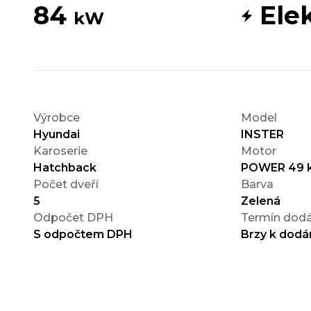
84
Elek
kW
Výrobce
Model
Hyundai
INSTER
Karoserie
Motor
Hatchback
POWER 49 
Počet dveří
Barva
5
Zelená
Odpočet DPH
Termín dodá
S odpočtem DPH
Brzy k dodá