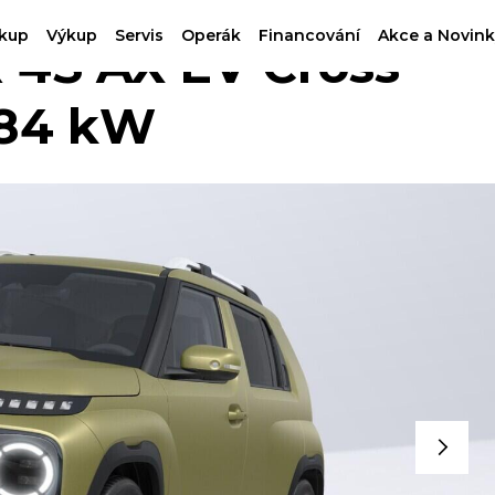
kup
Výkup
Servis
Operák
Financování
Akce a Novink
4S AX EV Cross
84 kW