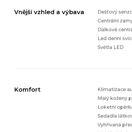
Vnější vzhled a výbava
Dešťový senzo
Centrální zam
Dálkové centr
Led denní svíc
Světla LED
Komfort
Klimatizace a
Malý kožený p
Loketní opěrk
Sedadla látko
Vyhřívaná pře