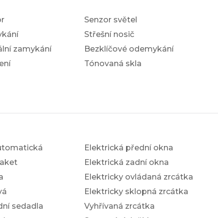
r
Senzor světel
ykání
Střešní nosič
ální zamykání
Bezklíčové odemykání
ení
Tónovaná skla
utomatická
Elektrická přední okna
aket
Elektrická zadní okna
a
Elektricky ovládaná zrcátka
vá
Elektricky sklopná zrcátka
dní sedadla
Vyhřívaná zrcátka