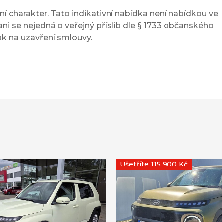
í charakter. Tato indikativní nabídka není nabídkou ve
ni se nejedná o veřejný příslib dle § 1733 občanského
ok na uzavření smlouvy.
Ušetříte 115 900 Kč