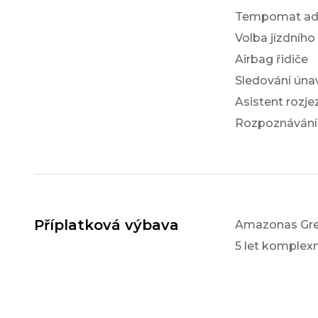
Tempomat ada
Volba jízdního
Airbag řidiče
Sledování únav
Asistent rozj
Rozpoznávání
Příplatková výbava
Amazonas Gre
5 let komple