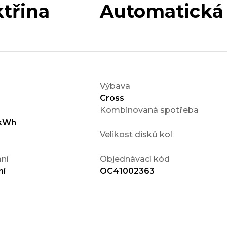
třina
Automatická
Výbava
Cross
Kombinovaná spotřeba
kWh
Velikost disků kol
ní
Objednávací kód
ní
OC41002363