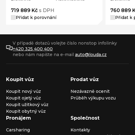
719 889 Kč
s DPH
760 889 
Přidat k porovnání
Přidat k
V případě dotazů volejte číslo nonstop infolinky
+420 325 400 400
nebo nám napište na e-mail
auto@louda.cz
Koupit vůz
Prodat vůz
Koupit nový vůz
Nezávazně ocenit
Koupit ojetý vůz
Průběh výkupu vozu
Koupit užitkový vůz
Koupit obytný vůz
Pronájem
Společnost
Carsharing
Kontakty