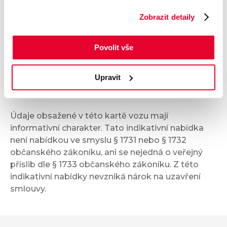
Komfort
Zobrazit detaily
Multimédia
Povolit vše
Bezpečnost a technika
Upravit
Příplatková výbava
Údaje obsažené v této kartě vozu mají
informativní charakter. Tato indikativní nabídka
není nabídkou ve smyslu § 1731 nebo § 1732
občanského zákoníku, ani se nejedná o veřejný
příslib dle § 1733 občanského zákoníku. Z této
indikativní nabídky nevzniká nárok na uzavření
smlouvy.