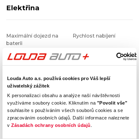
Elektřina
Maximální dojezd na
Rychlost nabíjení
baterii
km
Kapacita baterie
Tepelné čerpadlo
Ne
kWh
Vozidlo jako zdroj
Předehřev baterie
Louda Auto a.s. používá cookies pro Váš lepší
Ne
uživatelský zážitek
K personalizaci obsahu a analýze naší návštěvnosti
Výbava
využíváme soubory cookie. Kliknutím na
"Povolit vše"
souhlasíte s používáním všech souborů cookies a se
zpracováním osobních údajů. Další informace naleznete
Vnější vzhled a výbava
v
Zásadách ochrany osobních údajů
.