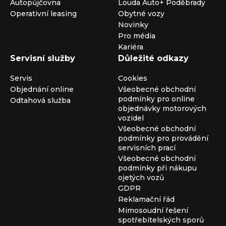
Autopůjčovna
Louda Auto+ Poděbrady
Operativní leasing
Obytné vozy
Novinky
Pro média
Kariéra
Servisní služby
Důležité odkazy
Servis
Cookies
Objednání online
Všeobecné obchodní
podmínky pro online
Odtahová služba
objednávky motorových
vozidel
Všeobecné obchodní
podmínky pro provádění
servisních prací
Všeobecné obchodní
podmínky při nákupu
ojetých vozů
GDPR
Reklamační řád
Mimosoudní řešení
spotřebitelských sporů