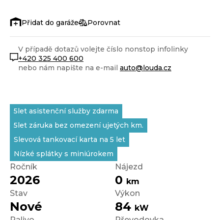
Porovnat
V případě dotazů volejte číslo nonstop infolinky
+420 325 400 600
nebo nám napište na e-mail
auto@louda.cz
5let asistenční služby zdarma
5let záruka bez omezení ujetých km.
Slevová tankovací karta na 5 let
Nízké splátky s miniúrokem
Ročník
Nájezd
2026
0
km
Stav
Výkon
Nové
84
kW
Palivo
Převodovka