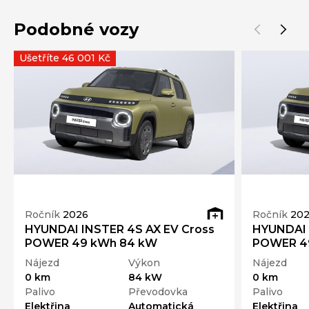
Podobné vozy
Ušetříte 46 001 Kč
Ročník
2026
Ročník
20
HYUNDAI INSTER 4S AX EV Cross
HYUNDAI 
POWER 49 kWh 84 kW
POWER 4
Nájezd
Výkon
Nájezd
0 km
84 kW
0 km
Palivo
Převodovka
Palivo
Elektřina
Automatická
Elektřina