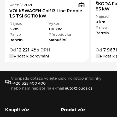
ŠKODA Fab
Ročník
2026
85 kW
VOLKSWAGEN Golf R-Line People
1,5 TSI 6G 110 kW
Nájezd
0 km
Nájezd
Výkon
Palivo
5 km
110 kW
Benzín
Palivo
Převodovka
Benzín
Manuální
Od
12 221 Kč
s DPH
Od
7 967 
Přidat k porovnání
Přidat k
V případě dotazů volejte číslo nonstop infolinky
+420 325 400 400
nebo nám napište na e-mail
auto@louda.cz
Koupit vůz
Prodat vůz