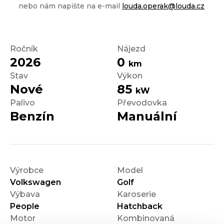
nebo nám napište na e-mail
louda.operak@louda.cz
Ročník
Nájezd
2026
0
km
Stav
Výkon
Nové
85
kW
Palivo
Převodovka
Benzín
Manuální
Výrobce
Model
Volkswagen
Golf
Výbava
Karoserie
People
Hatchback
Motor
Kombinovaná