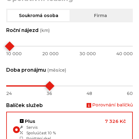
Soukromá osoba
Firma
Roční nájezd
(km)
10 000
20 000
30 000
40 000
Doba pronájmu
(měsíce)
24
36
48
60
Porovnání balíčků
Balíček služeb
Plus
7 326 Kč
Servis
Spoluúčast
10 %
Pojištění skel