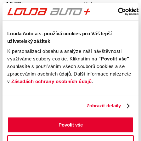
1.5 TSI
spotřeba
Počet dveří
Barva
5
Na objednání
Velikost disků kol
Odpočet DPH
Louda Auto a.s. používá cookies pro Váš lepší
S odpočtem DPH
uživatelský zážitek
Termín dodání
Objednávací kód
Na objednání
VOL00009
K personalizaci obsahu a analýze naší návštěvnosti
využíváme soubory cookie. Kliknutím na
"Povolit vše"
souhlasíte s používáním všech souborů cookies a se
Výbava
zpracováním osobních údajů. Další informace naleznete
v
Zásadách ochrany osobních údajů
.
Příplatková výbava
Zobrazit detaily
Údaje obsažené v této kartě vozu mají
informativní charakter. Tato indikativní nabídka
Povolit vše
není nabídkou ve smyslu § 1731 nebo § 1732
občanského zákoníku, ani se nejedná o veřejný