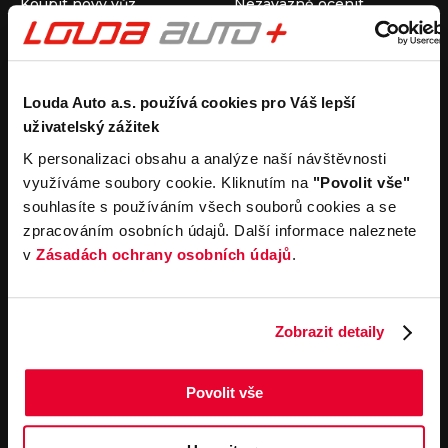
Koupit nový vůz
Nezávazně ocenit
Koupit ojetý vůz
Průběh výkupu vozu
Koupit užitkový vůz
Koupit obytný vůz
Pronájem
Společnost
Louda Auto a.s. používá cookies pro Váš lepší
uživatelský zážitek
Carsharing
Kontakty
Autopůjčovna
Louda Auto+ Poděbrady
K personalizaci obsahu a analýze naší návštěvnosti
Operativní leasing
Obytné vozy
využíváme soubory cookie. Kliknutím na
"Povolit vše"
Novinky
souhlasíte s používáním všech souborů cookies a se
Pro média
zpracováním osobních údajů. Další informace naleznete
Kariéra
v
Zásadách ochrany osobních údajů
.
Servisní služby
Důležité odkazy
Servis
Cookies
Objednání online
Všeobecné obchodní
Zobrazit detaily
podmínky pro online
Odtahová služba
objednávky motorových
vozidel
Povolit vše
Všeobecné obchodní
podmínky pro provádění
servisních prací