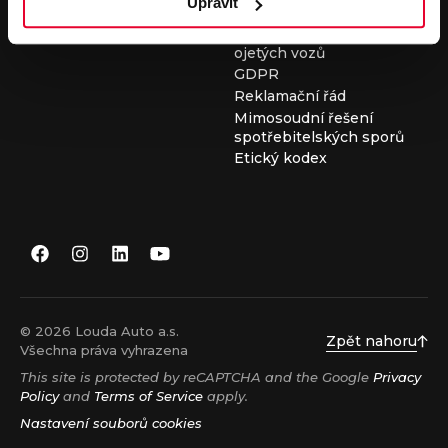
Upravit
Všeobecné obchodní
podmínky při nákupu
ojetých vozů
GDPR
Reklamační řád
Mimosoudní řešení
spotřebitelských sporů
Etický kodex
© 2026 Louda Auto a.s.
Zpět nahoru
Všechna práva vyhrazena
This site is protected by reCAPTCHA and the Google
Privacy
Policy
and
Terms of Service
apply.
Nastavení souborů cookies