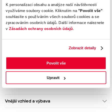
Výrobce
Model
K personalizaci obsahu a analýze naší návštěvnosti
Volkswagen
Golf
využíváme soubory cookie. Kliknutím na
"Povolit vše"
Výbava
Karoserie
souhlasíte s používáním všech souborů cookies a se
R-Line
Hatchback
zpracováním osobních údajů. Další informace naleznete
Motor
Kombinovaná
v
Zásadách ochrany osobních údajů
.
1.5 TSI 6G
spotřeba
Počet dveří
Barva
5
Černá
Zobrazit detaily
Velikost disků kol
Odpočet DPH
S odpočtem DPH
Termín dodání
Objednávací kód
Povolit vše
Ihned k odběru
O021O08156
Upravit
Výbava
Vnější vzhled a výbava