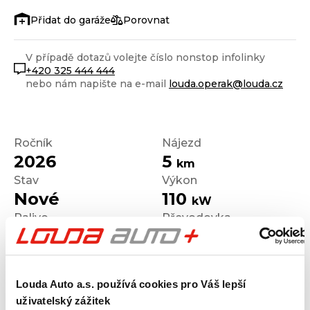
Porovnat
V případě dotazů volejte číslo nonstop infolinky
+420 325 444 444
nebo nám napište na e-mail
louda.operak@louda.cz
Ročník
Nájezd
2026
5
km
Stav
Výkon
Nové
110
kW
Palivo
Převodovka
Benzín
Manuální
Louda Auto a.s. používá cookies pro Váš lepší
uživatelský zážitek