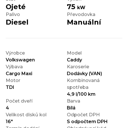
Ojeté
75
kW
Palivo
Převodovka
Diesel
Manuální
Výrobce
Model
Volkswagen
Caddy
Výbava
Karoserie
Cargo Maxi
Dodávky (VAN)
Motor
Kombinovaná
TDI
spotřeba
4,9 l/100 km
Počet dveří
Barva
4
Bílá
Velikost disků kol
Odpočet DPH
16"
S odpočtem DPH