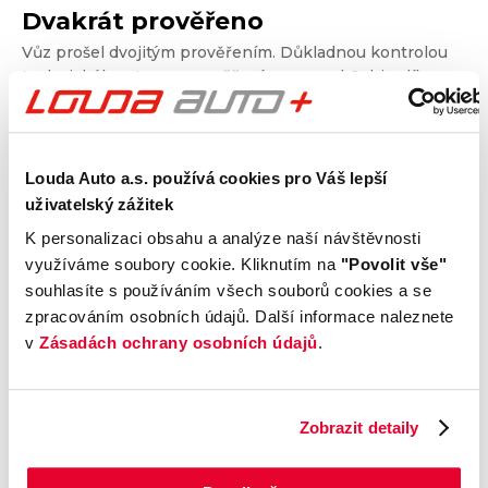
Dvakrát prověřeno
Vůz prošel dvojitým prověřením. Důkladnou kontrolou
technického stavu a prověřením vozu od Cebia, díky
kterému získáte garanci původu, historie, ověříte si
nájezd kilometrů a získáte i další informace. Dvojité
prověření pro jistotu při nákupu.
Louda Auto a.s. používá cookies pro Váš lepší
uživatelský zážitek
Kontrola technického stavu
K personalizaci obsahu a analýze naší návštěvnosti
Motor
využíváme soubory cookie. Kliknutím na
"Povolit vše"
Převodovka a spojka
souhlasíte s používáním všech souborů cookies a se
Nápravy a podvozek
zpracováním osobních údajů. Další informace naleznete
Výfuková soustava
v
Zásadách ochrany osobních údajů
.
Brzdy
Elektronické části vozu
Zobrazit detaily
Karoserie
Výbava