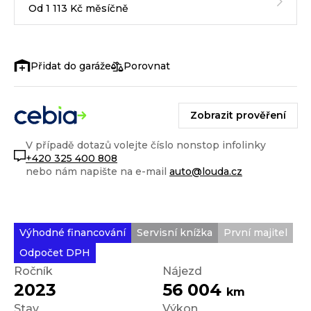
Od 1 113 Kč měsíčně
Porovnat
Zobrazit prověření
V případě dotazů volejte číslo nonstop infolinky
+420 325 400 808
nebo nám napište na e-mail
auto@louda.cz
Výhodné financování
Servisní knížka
První majitel
Odpočet DPH
Ročník
Nájezd
2023
56 004
km
Stav
Výkon