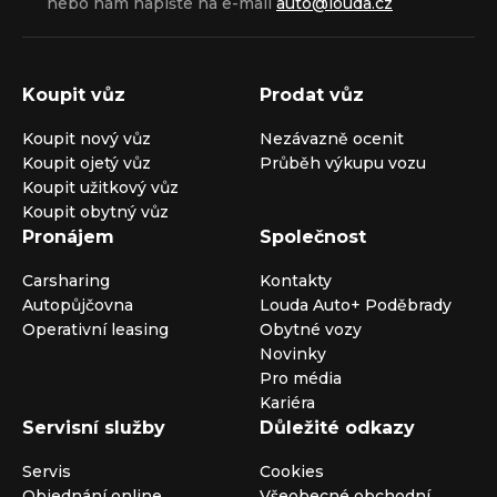
nebo nám napište na e-mail
auto@louda.cz
Koupit vůz
Prodat vůz
Koupit nový vůz
Nezávazně ocenit
Koupit ojetý vůz
Průběh výkupu vozu
Koupit užitkový vůz
Koupit obytný vůz
Pronájem
Společnost
Carsharing
Kontakty
Autopůjčovna
Louda Auto+ Poděbrady
Operativní leasing
Obytné vozy
Novinky
Pro média
Kariéra
Servisní služby
Důležité odkazy
Servis
Cookies
Objednání online
Všeobecné obchodní