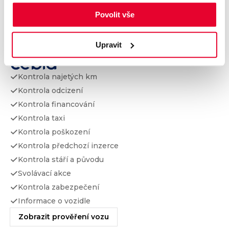
Výbava
Povolit vše
Upravit
Prověření vozu od Cebia
Kontrola najetých km
Kontrola odcizení
Kontrola financování
Kontrola taxi
Kontrola poškození
Kontrola předchozí inzerce
Kontrola stáří a původu
Svolávací akce
Kontrola zabezpečení
Informace o vozidle
Zobrazit prověření vozu