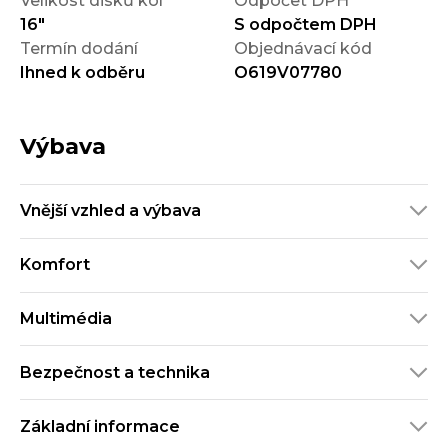
Velikost disků kol
Odpočet DPH
16"
S odpočtem DPH
Termín dodání
Objednávací kód
Ihned k odběru
O619V07780
Výbava
Vnější vzhled a výbava
Komfort
Multimédia
Bezpečnost a technika
Základní informace