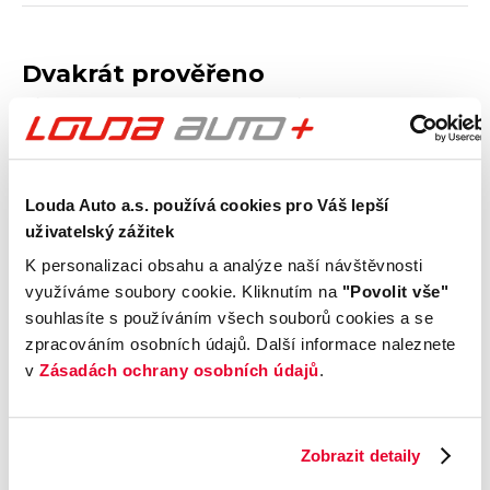
Dvakrát prověřeno
Vůz prošel dvojitým prověřením. Důkladnou kontrolou
technického stavu a prověřením vozu od Cebia, díky
kterému získáte garanci původu, historie, ověříte si
nájezd kilometrů a získáte i další informace. Dvojité
prověření pro jistotu při nákupu.
Louda Auto a.s. používá cookies pro Váš lepší
uživatelský zážitek
K personalizaci obsahu a analýze naší návštěvnosti
Kontrola technického stavu
využíváme soubory cookie. Kliknutím na
"Povolit vše"
Motor
souhlasíte s používáním všech souborů cookies a se
Převodovka a spojka
zpracováním osobních údajů. Další informace naleznete
Nápravy a podvozek
v
Zásadách ochrany osobních údajů
.
Výfuková soustava
Brzdy
Elektronické části vozu
Zobrazit detaily
Karoserie