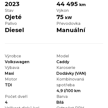
2023
44 495
km
Stav
Výkon
Ojeté
75
kW
Palivo
Převodovka
Diesel
Manuální
Výrobce
Model
Volkswagen
Caddy
Výbava
Karoserie
Maxi
Dodávky (VAN)
Motor
Kombinovaná
TDI
spotřeba
4,9 l/100 km
Počet dveří
Barva
4
Bílá