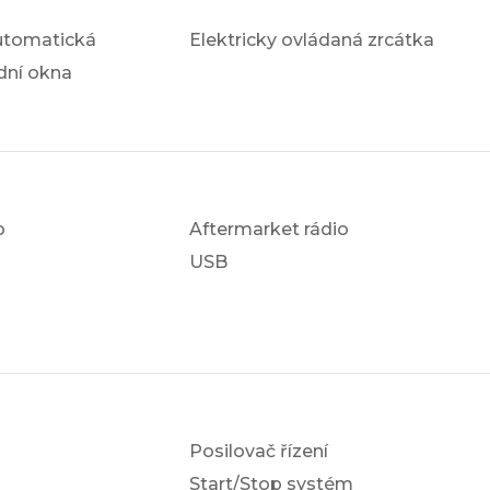
utomatická
Elektricky ovládaná zrcátka
dní okna
o
Aftermarket rádio
USB
Posilovač řízení
Start/Stop systém