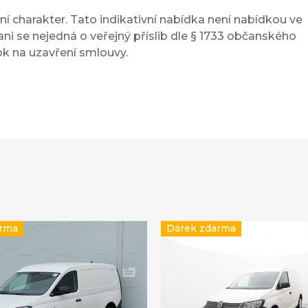
í charakter. Tato indikativní nabídka není nabídkou ve
ni se nejedná o veřejný příslib dle § 1733 občanského
ok na uzavření smlouvy.
arma
Dárek zdarma