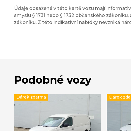
Údaje obsažené v této kartě vozu mají informativn
smyslu § 1731 nebo § 1732 občanského zákoníku, a
zákoníku. Z této indikativní nabídky nevzniká nár
Podobné vozy
Dárek zdarma
Dárek zd