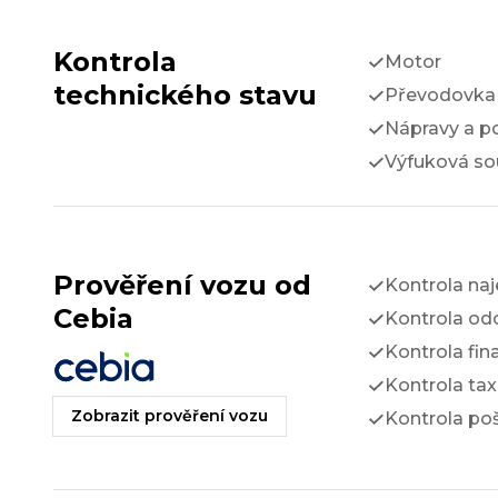
Kontrola
Motor
technického stavu
Převodovka 
Nápravy a p
Výfuková so
Prověření vozu od
Kontrola na
Cebia
Kontrola odc
Kontrola fin
Kontrola tax
Zobrazit prověření vozu
Kontrola po