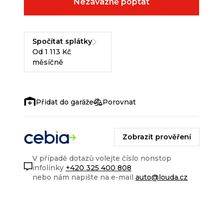
Nezávazně poptat
Spočítat splátky
Od 1 113 Kč
měsíčně
Porovnat
Zobrazit prověření
V případě dotazů volejte číslo nonstop
infolinky
+420 325 400 808
nebo nám napište na e-mail
auto@louda.cz