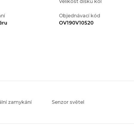
Velikost disků kol
ní
Objednávací kód
ěru
OV190V10520
ální zamykání
Senzor světel