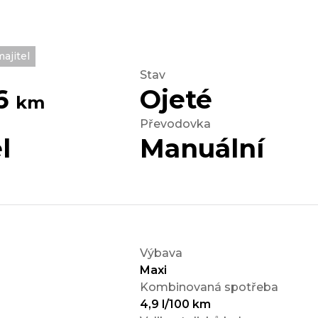
ajitel
Stav
56
Ojeté
km
Převodovka
l
Manuální
Výbava
Maxi
Kombinovaná spotřeba
4,9 l/100 km