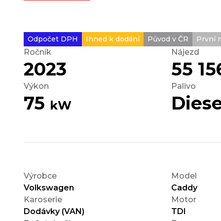
Odpočet DPH
Ihned k dodání
Původ v ČR
První m
Ročník
Nájezd
2023
55 1
Výkon
Palivo
75
Diese
kW
Výrobce
Model
Volkswagen
Caddy
Karoserie
Motor
Dodávky (VAN)
TDI