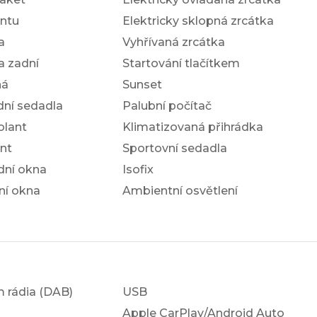
antu
Elektricky sklopná zrcátka
a
Vyhřívaná zrcátka
a zadní
Startování tlačítkem
ná
Sunset
dní sedadla
Palubní počítač
olant
Klimatizovaná přihrádka
nt
Sportovní sedadla
dní okna
Isofix
ní okna
Ambientní osvětlení
em rádia (DAB)
USB
Apple CarPlay/Android Auto