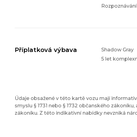
Rozpoznávání
Příplatková výbava
Shadow Gray
5 let komple
Údaje obsažené v této kartě vozu mají informativn
smyslu § 1731 nebo § 1732 občanského zákoníku, a
zákoníku. Z této indikativní nabídky nevzniká nár