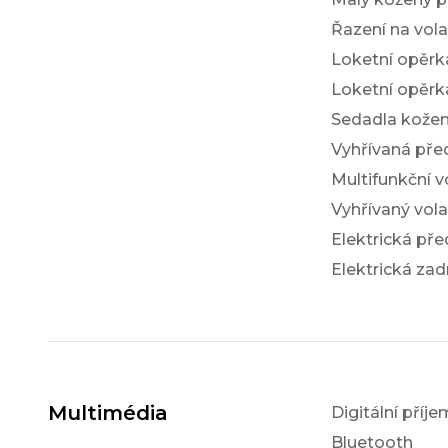
Řazení na vol
Loketní opěrk
Loketní opěrk
Sedadla kože
Vyhřívaná pře
Multifunkční v
Vyhřívaný vola
Elektrická pře
Elektrická zad
Multimédia
Digitální příj
Bluetooth