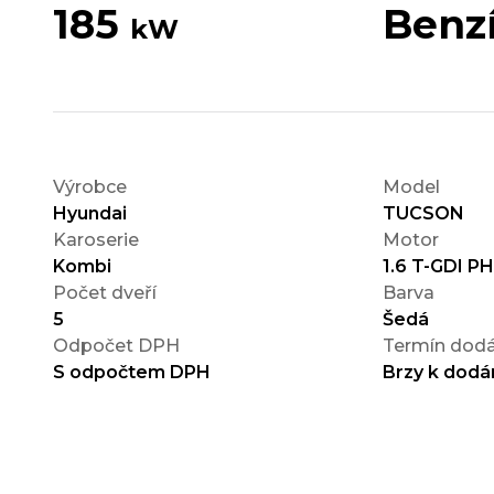
185
Benz
kW
Výrobce
Model
Hyundai
TUCSON
Karoserie
Motor
Kombi
1.6 T-GDI P
Počet dveří
Barva
5
Šedá
Odpočet DPH
Termín dodá
S odpočtem DPH
Brzy k dodá