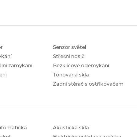
r
Senzor světel
ykání
Střešní nosič
ální zamykání
Bezklíčové odemykání
ení
Tónovaná skla
Zadní stěrač s ostřikovačem
utomatická
Akustická skla
aket
Elektricky ovládaná zrcátka