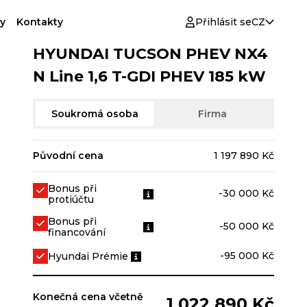
y
Kontakty
Přihlásit se
CZ
HYUNDAI TUCSON PHEV NX4
N Line 1,6 T-GDI PHEV 185 kW
Soukromá osoba
Firma
Původní cena
1 197 890 Kč
Bonus při
-30 000 Kč
protiúčtu
Bonus při
-50 000 Kč
financování
-95 000 Kč
Hyundai Prémie
Konečná cena včetně
1 022 890 Kč