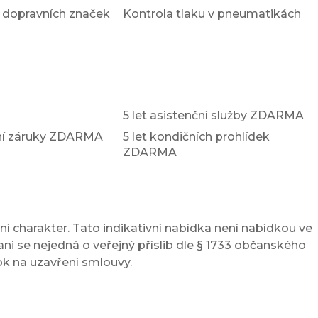
 dopravních značek
Kontrola tlaku v pneumatikách
5 let asistenční služby ZDARMA
xní záruky ZDARMA
5 let kondičních prohlídek
ZDARMA
í charakter. Tato indikativní nabídka není nabídkou ve
ni se nejedná o veřejný příslib dle § 1733 občanského
ok na uzavření smlouvy.