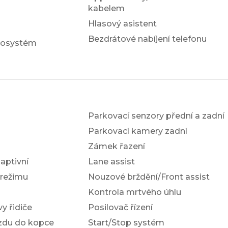
kabelem
Hlasový asistent
Bezdrátové nabíjení telefonu
iosystém
Parkovací senzory přední a zadní
Parkovací kamery zadní
Zámek řazení
ptivní
Lane assist
 režimu
Nouzové brždění/Front assist
Kontrola mrtvého úhlu
y řidiče
Posilovač řízení
ezdu do kopce
Start/Stop systém