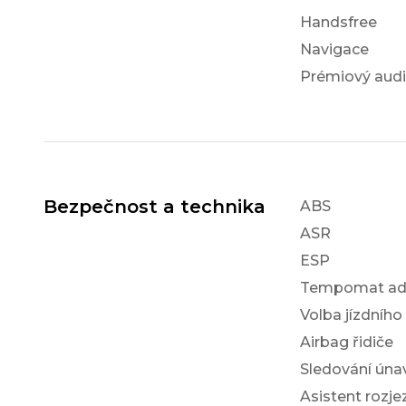
Handsfree
Navigace
Prémiový aud
Bezpečnost a technika
ABS
ASR
ESP
Tempomat ada
Volba jízdního
Airbag řidiče
Sledování únav
Asistent rozj