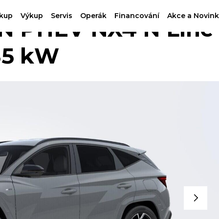
kup
Výkup
Servis
Operák
Financování
Akce a Novink
 PHEV NX4 N Line
85 kW