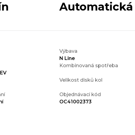
ín
Automatická
Výbava
N Line
Kombinovaná spotřeba
HEV
Velikost disků kol
ní
Objednávací kód
ní
OC41002373