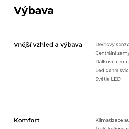
Výbava
Vnější vzhled a výbava
Dešťový senzo
Centrální zam
Dálkové centr
Led denní svíc
Světla LED
Komfort
Klimatizace a
Malý kožený p