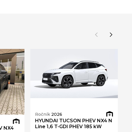
Ročník
2026
R
HYUNDAI TUCSON PHEV NX4 N
H
Line 1,6 T-GDI PHEV 185 kW
L
V NX4