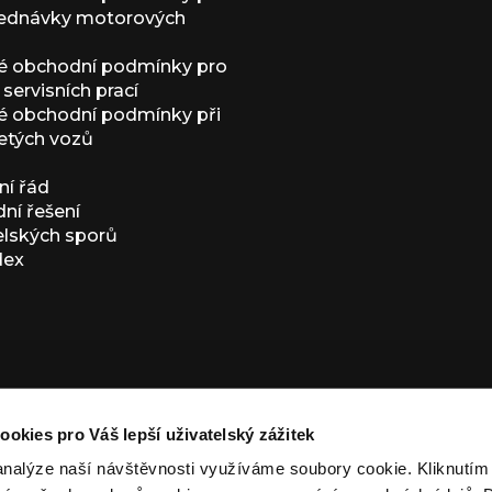
jednávky motorových
é obchodní podmínky pro
servisních prací
 obchodní podmínky při
etých vozů
í řád
í řešení
elských sporů
dex
ookies pro Váš lepší uživatelský zážitek
analýze naší návštěvnosti využíváme soubory cookie. Kliknutí