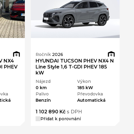
Ročník
2026
R
V NX4
HYUNDAI TUCSON PHEV NX4 N
H
DI PHEV
Line Style 1,6 T-GDI PHEV 185
L
kW
N
Nájezd
Výkon
0
0 km
185 kW
P
ovka
Palivo
Převodovka
B
tická
Benzín
Automatická
1 102 890 Kč
s DPH
1
Přidat k porovnání