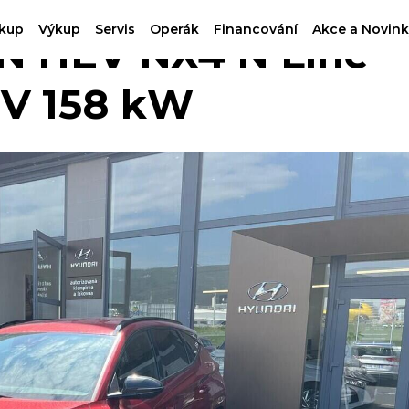
kup
Výkup
Servis
Operák
Financování
Akce a Novink
 HEV NX4 N Line
HEV 158 kW