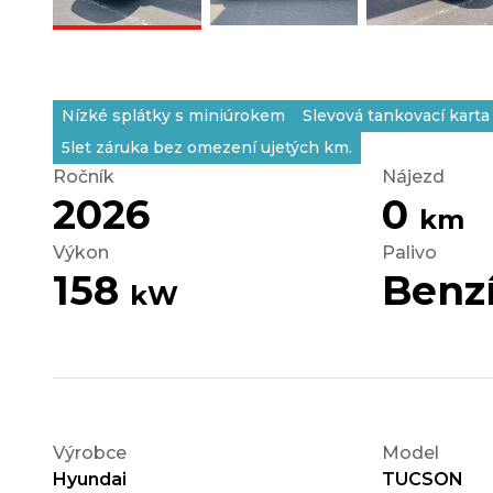
Nízké splátky s miniúrokem
Slevová tankovací karta 
5let záruka bez omezení ujetých km.
Ročník
Nájezd
2026
0
km
Výkon
Palivo
158
Benz
kW
Výrobce
Model
Hyundai
TUCSON