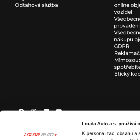
Odtahová služba
online ob
vozidel
Všeobecn
provádění 
Všeobecné
nákupu oj
GDPR
Reklamačn
Mimosoudn
spotřebit
Etický ko
Louda Auto a.s. používá c
K personalizaci obsahu a 
© 2026 Louda Auto a.s.
Všechna práva vyhrazena