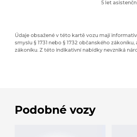
5 let asisten
Údaje obsažené v této kartě vozu mají informativn
smyslu § 1731 nebo § 1732 občanského zákoníku, a
zákoníku. Z této indikativní nabídky nevzniká nár
Podobné vozy