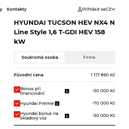
y
Kontakty
Přihlásit se
CZ
HYUNDAI TUCSON HEV NX4 N
Line Style 1,6 T-GDI HEV 158
kW
Soukromá osoba
Firma
Původní cena
1 117 890 Kč
Bonus při
-30 000 Kč
financování
-70 000 Kč
Hyundai Prémie
Hyundai bonus na
-30 000 Kč
skladový vůz