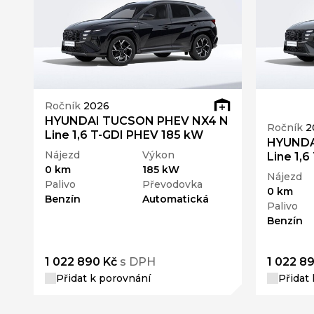
Ročník
2026
HYUNDAI TUCSON PHEV NX4 N
Ročník
2
Line 1,6 T-GDI PHEV 185 kW
HYUNDA
Nájezd
Výkon
Line 1,
0 km
185 kW
Nájezd
Palivo
Převodovka
0 km
Benzín
Automatická
Palivo
Benzín
1 022 890 Kč
s DPH
1 022 8
Přidat k porovnání
Přidat