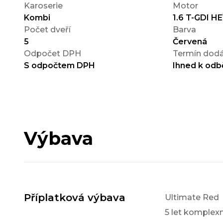
Karoserie
Motor
Kombi
1.6 T-GDI H
Počet dveří
Barva
5
Červená
Odpočet DPH
Termín dodá
S odpočtem DPH
Ihned k odb
Výbava
Příplatková výbava
Ultimate Red
5 let komple