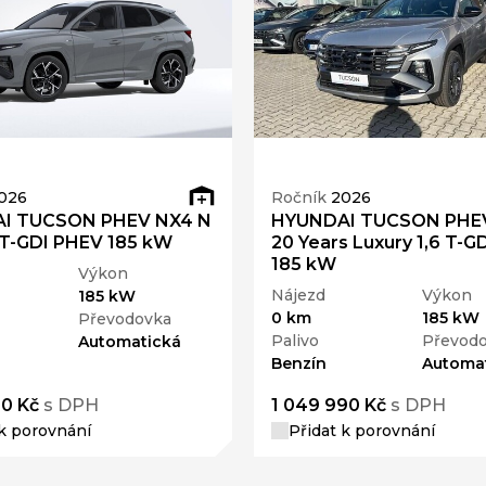
026
Ročník
2026
I TUCSON PHEV NX4 N
HYUNDAI TUCSON PHE
6 T-GDI PHEV 185 kW
20 Years Luxury 1,6 T-G
185 kW
Výkon
Nájezd
Výkon
185 kW
0 km
185 kW
Převodovka
Palivo
Převod
Automatická
Benzín
Automa
90 Kč
s DPH
1 049 990 Kč
s DPH
 k porovnání
Přidat k porovnání