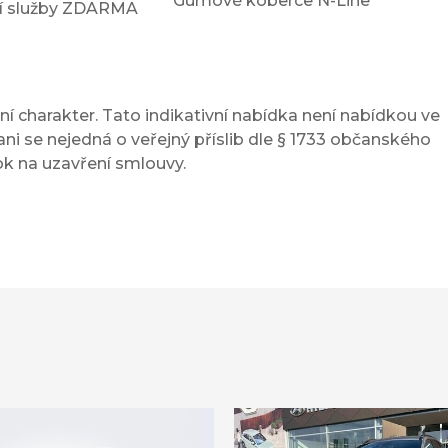
Gumové koberce N-Line
ční služby ZDARMA
í charakter. Tato indikativní nabídka není nabídkou ve
ni se nejedná o veřejný příslib dle § 1733 občanského
ok na uzavření smlouvy.