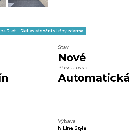
na 5 let
5let asistenční služby zdarma
Stav
Nové
Převodovka
ín
Automatická
Výbava
N Line Style