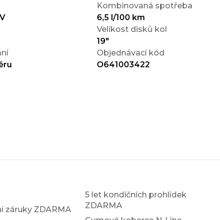
Kombinovaná spotřeba
EV
6,5 l/100 km
Velikost disků kol
19"
ní
Objednávací kód
ěru
O641003422
5 let kondičních prohlídek
ZDARMA
xní záruky ZDARMA