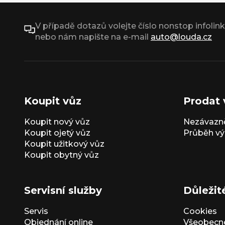
V případě dotazů volejte číslo nonstop infolin
nebo nám napište na e-mail
auto@louda.cz
Koupit vůz
Prodat 
Koupit nový vůz
Nezávazně
Koupit ojetý vůz
Průběh vý
Koupit užitkový vůz
Koupit obytný vůz
Servisní služby
Důležit
Servis
Cookies
Objednání online
Všeobecn