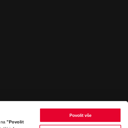
Povolit vše
m na
"Povolit
Zpět nahoru