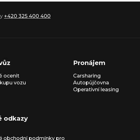
ky
+420 325 400 400
vůz
Pronájem
 ocenit
Carsharing
kupu vozu
Autopůjčovna
Operativní leasing
é odkazy
é obchodní podmínky pro