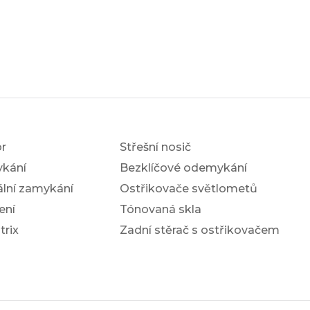
r
Střešní nosič
ykání
Bezklíčové odemykání
ální zamykání
Ostřikovače světlometů
ení
Tónovaná skla
trix
Zadní stěrač s ostřikovačem