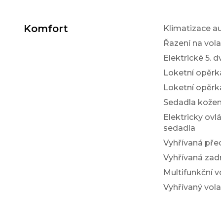
Komfort
Klimatizace a
Řazení na vol
Elektrické 5. d
Loketní opěrk
Loketní opěrk
Sedadla kože
Elektricky ovl
sedadla
Vyhřívaná pře
Vyhřívaná zad
Multifunkční v
Vyhřívaný vola