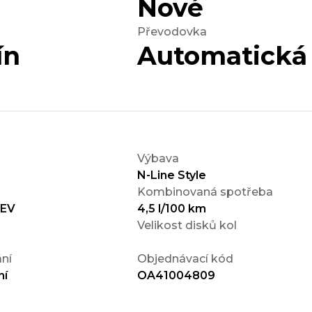
Nové
Převodovka
ín
Automatická
Výbava
N-Line Style
Kombinovaná spotřeba
HEV
4,5 l/100 km
Velikost disků kol
ní
Objednávací kód
ní
OA41004809