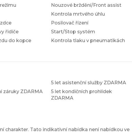
 režimu
Nouzové brždění/Front assist
Kontrola mrtvého úhlu
ezdce
Posilovač řízení
y řidiče
Start/Stop systém
ezdu do kopce
Kontrola tlaku v pneumatikách
5 let asistenční služby ZDARMA
xní záruky ZDARMA
5 let kondičních prohlídek
ZDARMA
í charakter. Tato indikativní nabídka není nabídkou ve