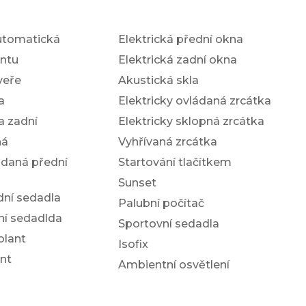
utomatická
Elektrická přední okna
antu
Elektrická zadní okna
veře
Akustická skla
a
Elektricky ovládaná zrcátka
a zadní
Elektricky sklopná zrcátka
ná
Vyhřívaná zrcátka
ádaná přední
Startování tlačítkem
Sunset
dní sedadla
Palubní počítač
ní sedadlda
Sportovní sedadla
olant
Isofix
nt
Ambientní osvětlení