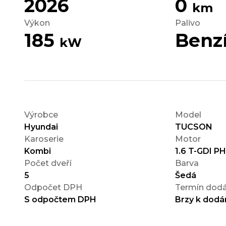
2026
0
km
Výkon
Palivo
185
Benz
kW
Výrobce
Model
Hyundai
TUCSON
Karoserie
Motor
Kombi
1.6 T-GDI P
Počet dveří
Barva
5
Šedá
Odpočet DPH
Termín dodá
S odpočtem DPH
Brzy k dodá