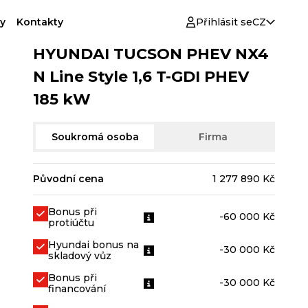
y
Kontakty
Přihlásit se
CZ
HYUNDAI TUCSON PHEV NX4
N Line Style 1,6 T-GDI PHEV
185 kW
Soukromá osoba
Firma
Původní cena
1 277 890 Kč
Bonus při
-60 000 Kč
protiúčtu
Hyundai bonus na
-30 000 Kč
skladový vůz
Bonus při
-30 000 Kč
financování