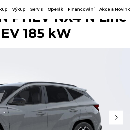
kup
Výkup
Servis
Operák
Financování
Akce a Novink
 PHEV NX4 N Line
PHEV 185 kW