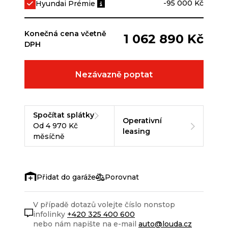
-95 000 Kč
Hyundai Prémie
Konečná cena včetně
1 062 890 Kč
DPH
Nezávazně poptat
Spočítat splátky
Operativní
Od 4 970 Kč
leasing
měsíčně
Porovnat
V případě dotazů volejte číslo nonstop
infolinky
+420 325 400 600
nebo nám napište na e-mail
auto@louda.cz