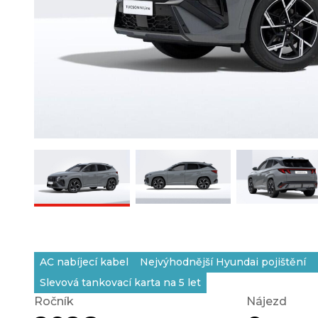
AC nabíjecí kabel
Nejvýhodnější Hyundai pojištění
Slevová tankovací karta na 5 let
Ročník
Nájezd