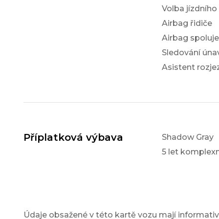
Volba jízdního
Airbag řidiče
Airbag spoluj
Sledování únav
Asistent rozj
Příplatková výbava
Shadow Gray
5 let komple
Údaje obsažené v této kartě vozu mají informativn