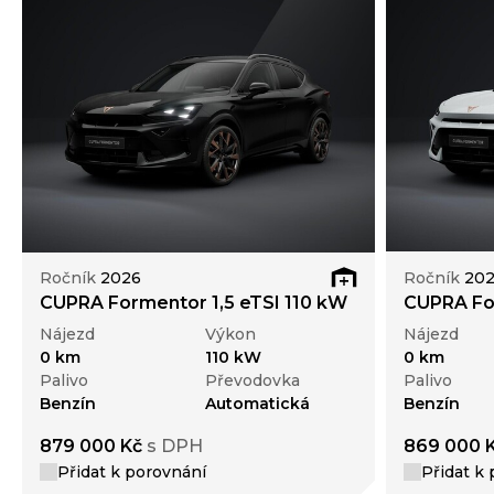
Ročník
2026
Ročník
20
CUPRA Formentor 1,5 eTSI 110 kW
CUPRA For
Nájezd
Výkon
Nájezd
0 km
110 kW
0 km
Palivo
Převodovka
Palivo
Benzín
Automatická
Benzín
879 000 Kč
s DPH
869 000 
Přidat k porovnání
Přidat k