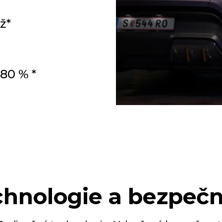
ž*
 80 % *
chnologie a bezpečn