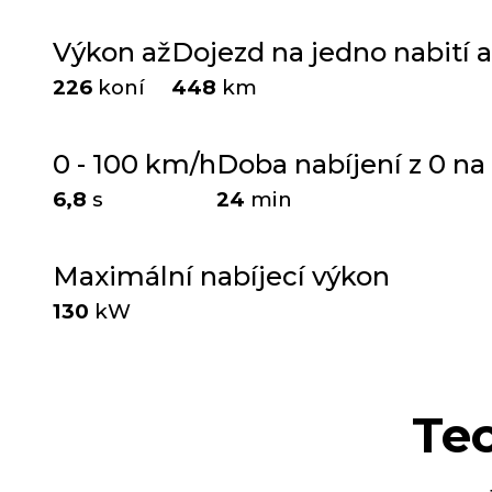
Výkon až
Dojezd na jedno nabití a
226
koní
448
km
0 - 100 km/h
Doba nabíjení z 0 na
6,8
s
24
min
Maximální nabíjecí výkon
130
kW
Te