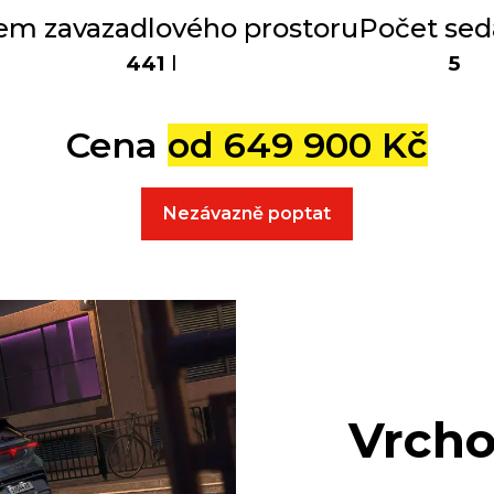
em zavazadlového prostoru
Počet sed
441
l
5
Cena
od 649 900 Kč
Nezávazně poptat
Vrcho