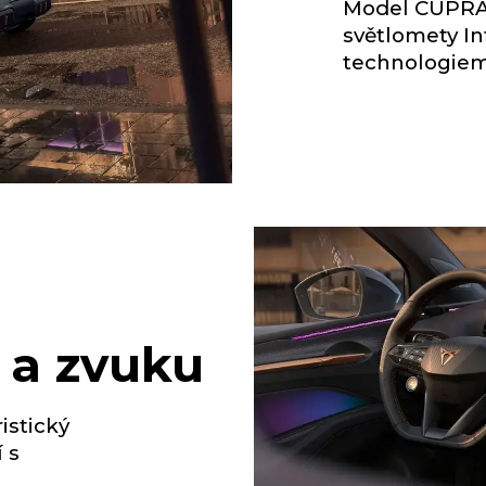
Model CUPRA 
světlomety In
technologiem
a a zvuku
istický
 s