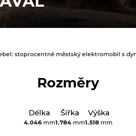
RAVAL
ebel: stoprocentně městský elektromobil s 
Rozměry
Délka
Šířka
Výška
4.046
mm
1.784
mm
1.518
mm