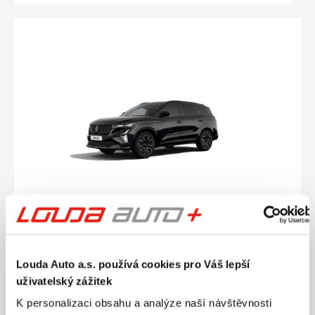
Ročník
2026
Louda Auto a.s. používá cookies pro Váš lepší
RENAULT Espace Esprit Alpine E-TECH 200 5
míst 1.2 146 kW
uživatelský zážitek
Nájezd
Výkon
K personalizaci obsahu a analýze naší návštěvnosti
0 km
146 kW