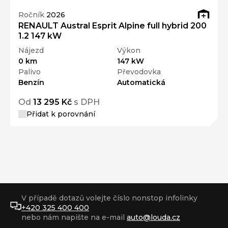
Ročník
2026
RENAULT Austral Esprit Alpine full hybrid 200
1.2 147 kW
Nájezd
Výkon
0 km
147 kW
Palivo
Převodovka
Benzín
Automatická
Od
13 295 Kč
s DPH
Přidat k porovnání
V případě dotazů volejte číslo nonstop infolinky
+420 325 400 400
nebo nám napište na e-mail
auto@louda.cz