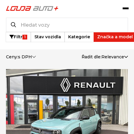
Operativní leasing
4
vozů k dispozici
Filtr
Stav vozidla
Kategorie
Značka a model
1
Ceny:
s DPH
Řadit dle:
Relevance