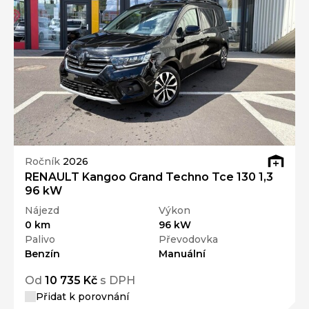
Ročník
2026
RENAULT Kangoo Grand Techno Tce 130 1,3
96 kW
Nájezd
Výkon
0 km
96 kW
Palivo
Převodovka
Benzín
Manuální
Od
10 735 Kč
s DPH
Přidat k porovnání