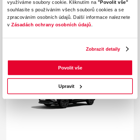
využíváme soubory cookie. Kliknutím na
"Povolit vše"
Palivo
Převodovka
souhlasíte s používáním všech souborů cookies a se
Hybridní
Automatická
zpracováním osobních údajů. Další informace naleznete
Od
16 175 Kč
s DPH
v
Zásadách ochrany osobních údajů
.
Přidat k porovnání
Zobrazit detaily
Povolit vše
Upravit