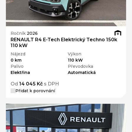
Ročník
2026
RENAULT R4 E-Tech Elektrický Techno 150k
110 kW
Nájezd
Výkon
0 km
110 kW
Palivo
Převodovka
Elektřina
Automatická
Od
14 045 Kč
s DPH
Přidat k porovnání