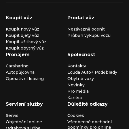
Koupit vůz
Prodat vůz
Koupit nový vůz
Nezávazně ocenit
Koupit ojetý vůz
Průběh výkupu vozu
Koupit užitkový vůz
Koupit obytný vůz
Pronájem
Společnost
Carsharing
Kontakty
Autopůjčovna
Louda Auto+ Poděbrady
Operativní leasing
Obytné vozy
Novinky
Pro média
Kariéra
Servisní služby
Důležité odkazy
Servis
Cookies
Objednání online
Všeobecné obchodní
podmínky pro online
Odtahová služba