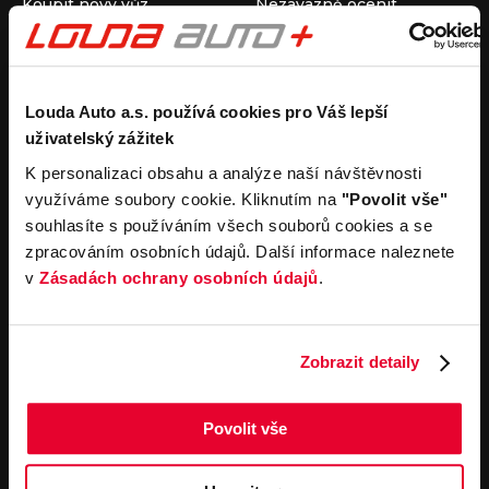
Koupit nový vůz
Nezávazně ocenit
Koupit ojetý vůz
Průběh výkupu vozu
Koupit užitkový vůz
Koupit obytný vůz
Pronájem
Společnost
Louda Auto a.s. používá cookies pro Váš lepší
uživatelský zážitek
Carsharing
Kontakty
Autopůjčovna
Louda Auto+ Poděbrady
K personalizaci obsahu a analýze naší návštěvnosti
Operativní leasing
Obytné vozy
využíváme soubory cookie. Kliknutím na
"Povolit vše"
Novinky
souhlasíte s používáním všech souborů cookies a se
Pro média
zpracováním osobních údajů. Další informace naleznete
Kariéra
v
Zásadách ochrany osobních údajů
.
Servisní služby
Důležité odkazy
Servis
Cookies
Objednání online
Všeobecné obchodní
Zobrazit detaily
podmínky pro online
Odtahová služba
objednávky motorových
vozidel
Povolit vše
Všeobecné obchodní
podmínky pro provádění
servisních prací