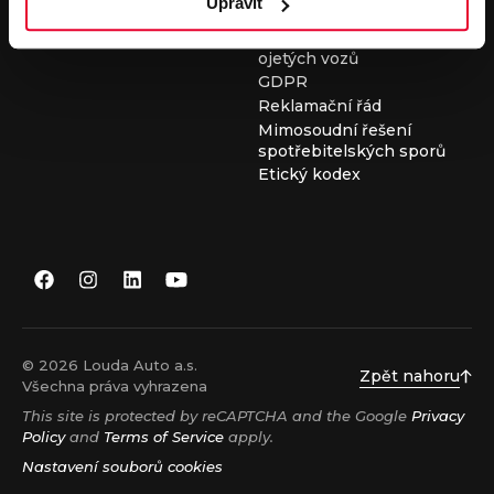
Upravit
Všeobecné obchodní
podmínky při nákupu
ojetých vozů
GDPR
Reklamační řád
Mimosoudní řešení
spotřebitelských sporů
Etický kodex
© 2026 Louda Auto a.s.
Zpět nahoru
Všechna práva vyhrazena
This site is protected by reCAPTCHA and the Google
Privacy
Policy
and
Terms of Service
apply.
Nastavení souborů cookies