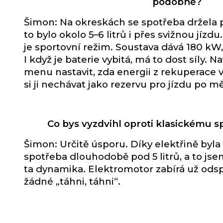
podobně?
Šimon: Na okreskách se spotřeba držela pod
to bylo okolo 5–6 litrů i přes svižnou jízdu
je sportovní režim. Soustava dává 180 kW,
I když je baterie vybitá, má to dost síly. 
menu nastavit, zda energii z rekuperace 
si ji nechávat jako rezervu pro jízdu po mě
Co bys vyzdvihl oproti klasickému 
Šimon: Určitě úsporu. Díky elektřině byl
spotřeba dlouhodobě pod 5 litrů, a to jsem 
ta dynamika. Elektromotor zabírá už odsp
žádné „táhni, táhni“.