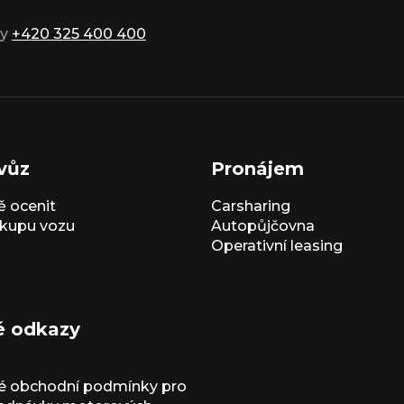
ky
+420 325 400 400
vůz
Pronájem
 ocenit
Carsharing
kupu vozu
Autopůjčovna
Operativní leasing
é odkazy
é obchodní podmínky pro