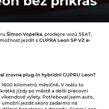
on bez příkras
oru
Šimon Vopelka
, prodejce vozů SEAT,
možnost jezdit s
CUPRA Leon SP VZ e-
ral zrovna plug-in hybridní CUPRU Leon?
 1600 kilometrů měsíčně. V reálu to
átké jízdy po městě a delší pracovní
 víkendové výlety. Potřeboval jsem auto,
 umožní jezdit skoro zadarmo na