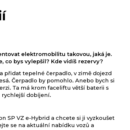
í
ntovat elektromobilitu takovou, jaká je.
e, co bys vylepšil? Kde vidíš rezervy?
 přidat tepelné čerpadlo, v zimě dojezd
lesá. Čerpadlo by pomohlo. Anebo bych si
erzi. Ta má krom faceliftu větší baterii s
rychlejší dobíjení.
n SP VZ e-Hybrid a chcete si ji vyzkoušet
ejte se na aktuální nabídku vozů a