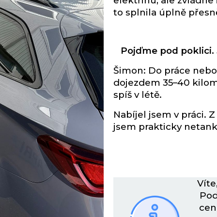
elektřinu, ale zvládne
to splnila úplně přesn
Pojďme pod poklici.
Šimon: Do práce nebo d
dojezdem 35–40 kilom
spíš v létě.
Nabíjel jsem v práci. Z
jsem prakticky netank
Víte
Pod
cen