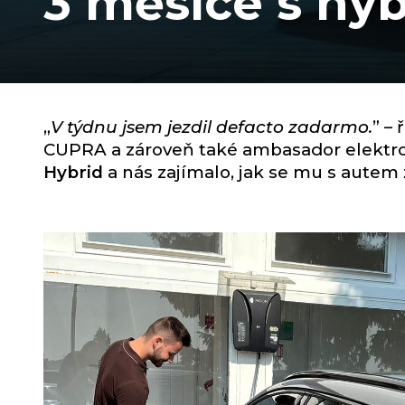
3 měsíce s hy
„
V týdnu jsem jezdil defacto zadarmo.
” –
CUPRA a zároveň také ambasador elektrom
Hybrid
a nás zajímalo, jak se mu s autem