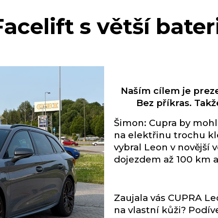
Facelift s větší bateri
Naším cílem je preze
Bez příkras. Takž
Šimon: Cupra by mohla
na elektřinu trochu k
vybral Leon v novější v
dojezdem až 100 km a 
Zaujala vás CUPRA Leo
na vlastní kůži? Podív