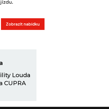
 jízdu.
Zobrazit nabídku
a
lity Louda
 a CUPRA