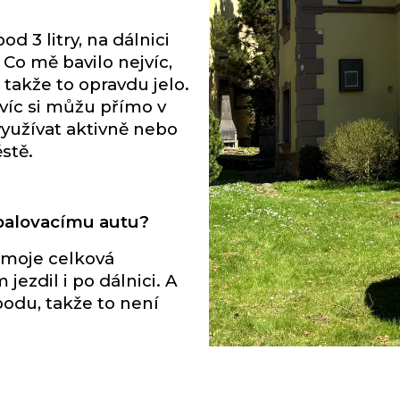
 3 litry, na dálnici
. Co mě bavilo nejvíc,
 takže to opravdu jelo.
Navíc si můžu přímo v
využívat aktivně nebo
stě.
spalovacímu autu?
a moje celková
jezdil i po dálnici. A
odu, takže to není