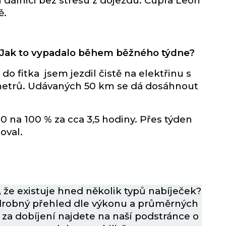
 i dálnici bez stresu z dojezdu. Cupra Leon
ě.
 Jak to vypadalo během běžného týdne?
o fitka jsem jezdil čistě na elektřinu s
etrů. Udávaných 50 km se dá dosáhnout
 0 na 100 % za cca 3,5 hodiny. Přes týden
oval.
, že existuje hned několik typů nabíječek?
robný přehled dle výkonu a průměrných
 za dobíjení najdete na naší podstránce o