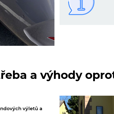
řeba a výhody opro
endových výletů a