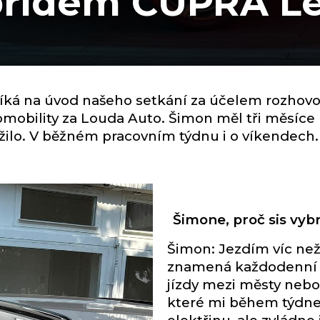
bridem CUPRA Le
 říká na úvod našeho setkání za účelem rozhov
obility za Louda Auto. Šimon měl tři měsíce 
 žilo. V běžném pracovním týdnu i o víkendech.
Šimone, proč sis vyb
Šimon: Jezdím víc než
znamená každodenní kr
jízdy mezi městy nebo
které mi během týdne