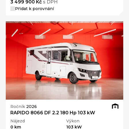
3 499 900 Kč
s DPH
Přidat k porovnání
Ročník
2026
RAPIDO 8066 DF 2.2 180 Hp 103 kW
Nájezd
Výkon
0 km
103 kW