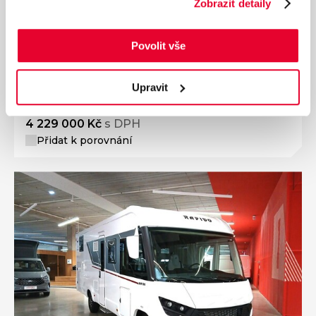
Zobrazit detaily
Ročník
2026
RAPIDO i166M Mercedes 125 kW
Povolit vše
Nájezd
Výkon
0 km
125 kW
Palivo
Převodovka
Upravit
Diesel
Automatická
4 229 000 Kč
s DPH
Přidat k porovnání