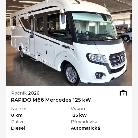
Ročník
2026
RAPIDO M66 Mercedes 125 kW
Nájezd
Výkon
0 km
125 kW
Palivo
Převodovka
Diesel
Automatická