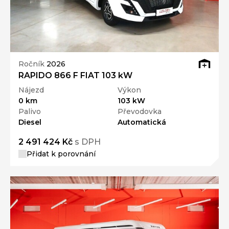
Ročník
2026
RAPIDO 866 F FIAT 103 kW
Nájezd
Výkon
0 km
103 kW
Palivo
Převodovka
Diesel
Automatická
2 491 424 Kč
s DPH
Přidat k porovnání