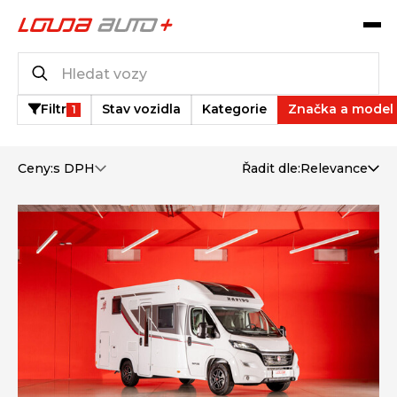
Katalog vozů
7
vozů k dispozici
Filtr
Stav vozidla
Kategorie
Značka a model
1
Ceny:
s DPH
Řadit dle:
Relevance