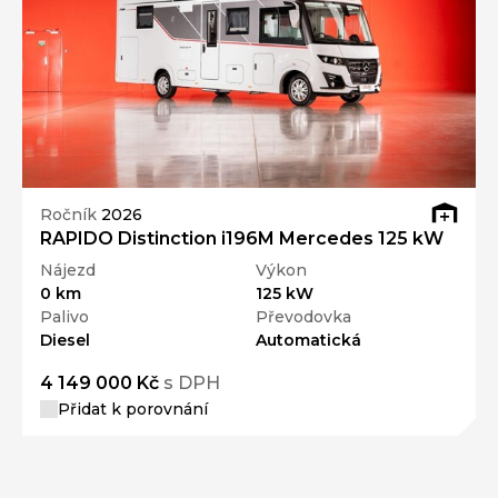
Ročník
2026
RAPIDO Distinction i196M Mercedes 125 kW
Nájezd
Výkon
0 km
125 kW
Palivo
Převodovka
Diesel
Automatická
4 149 000 Kč
s DPH
Přidat k porovnání