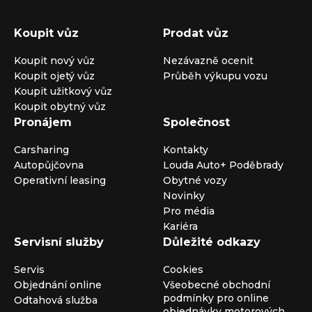
Koupit vůz
Prodat vůz
Koupit nový vůz
Nezávazně ocenit
Koupit ojetý vůz
Průběh výkupu vozu
Koupit užitkový vůz
Koupit obytný vůz
Pronájem
Společnost
Carsharing
Kontakty
Autopůjčovna
Louda Auto+ Poděbrady
Operativní leasing
Obytné vozy
Novinky
Pro média
Kariéra
Servisní služby
Důležité odkazy
Servis
Cookies
Objednání online
Všeobecné obchodní
podmínky pro online
Odtahová služba
objednávky motorových