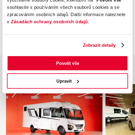
informativní charakter. Tato indikativní nabídka
souhlasíte s používáním všech souborů cookies a se
není nabídkou ve smyslu § 1731 nebo § 1732
zpracováním osobních údajů. Další informace naleznete
občanského zákoníku, ani se nejedná o veřejný
v
Zásadách ochrany osobních údajů
.
příslib dle § 1733 občanského zákoníku. Z této
indikativní nabídky nevzniká nárok na uzavření
smlouvy.
Zobrazit detaily
Povolit vše
Podobné vozy
Upravit