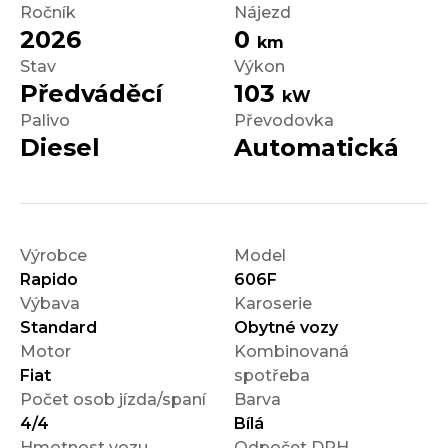
Ročník
Nájezd
2026
0
km
Stav
Výkon
Předváděcí
103
kW
Palivo
Převodovka
Diesel
Automatická
Výrobce
Model
Rapido
606F
Výbava
Karoserie
Standard
Obytné vozy
Motor
Kombinovaná
Fiat
spotřeba
Počet osob jízda/spaní
Barva
4
/
4
Bílá
Hmotnost vozu
Odpočet DPH