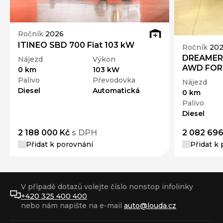
Ročník
2026
ITINEO SBD 700 Fiat 103 kW
Ročník
20
DREAMER
Nájezd
Výkon
AWD FOR
0 km
103 kW
Palivo
Převodovka
Nájezd
Diesel
Automatická
0 km
Palivo
Diesel
2 188 000 Kč
s DPH
2 082 696
Přidat k porovnání
Přidat k
V případě dotazů volejte číslo nonstop infolinky
+420 325 400 400
nebo nám napište na e-mail
auto@louda.cz