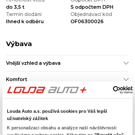
do 3,5 t
S odpočtem DPH
Termín dodání
Objednávací kód
Ihned k odběru
OF06300026
Výbava
Vnější vzhled a výbava
Komfort
Multimédia
Louda Auto a.s. používá cookies pro Váš lepší
Bezpečnost a technika
uživatelský zážitek
K personalizaci obsahu a analýze naší návštěvnosti
Údaje obsažené v této kartě vozu mají
využíváme soubory cookie. Kliknutím na
"Povolit vše"