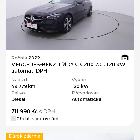
Ročník
2022
MERCEDES-BENZ TŘÍDY C C200 2.0 . 120 kW
automat, DPH
Nájezd
Výkon
49 779 km
120 kW
Palivo
Převodovka
Diesel
Automatická
711 990 Kč
s DPH
Přidat k porovnání
Dárek zdarma