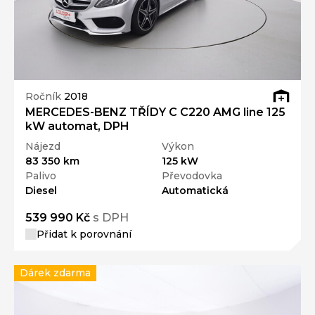
Ročník
2018
MERCEDES-BENZ TŘÍDY C C220 AMG line 125
kW automat, DPH
Nájezd
Výkon
83 350 km
125 kW
Palivo
Převodovka
Diesel
Automatická
539 990 Kč
s DPH
Přidat k porovnání
Dárek zdarma