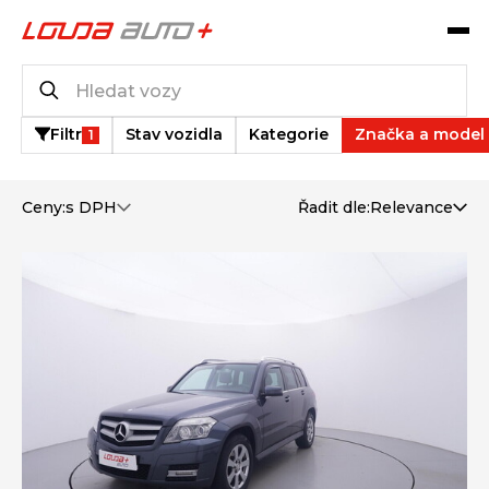
Katalog vozů
31
vozů k dispozici
Filtr
Stav vozidla
Kategorie
Značka a model
1
Ceny:
s DPH
Řadit dle:
Relevance