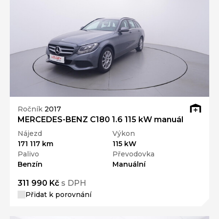
Ročník
2017
MERCEDES-BENZ C180 1.6 115 kW manuál
Nájezd
Výkon
171 117 km
115 kW
Palivo
Převodovka
Benzín
Manuální
311 990 Kč
s DPH
Přidat k porovnání