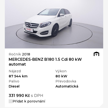
Ročník
2018
MERCEDES-BENZ B180 1.5 Cdi 80 kW
automat
Nájezd
Výkon
87 544 km
80 kW
Palivo
Převodovka
Diesel
Automatická
331 990 Kč
s DPH
Přidat k porovnání