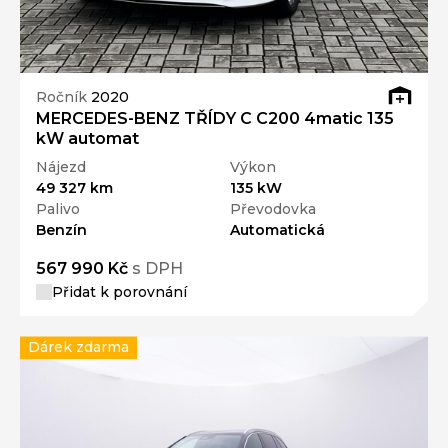
Ročník
2020
MERCEDES-BENZ TŘÍDY C C200 4matic 135
kW automat
Nájezd
Výkon
49 327 km
135 kW
Palivo
Převodovka
Benzín
Automatická
567 990 Kč
s DPH
Přidat k porovnání
Dárek zdarma