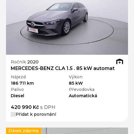
Ročník
2020
MERCEDES-BENZ CLA 1.5 . 85 kW automat
Nájezd
Výkon
186 711 km
85 kW
Palivo
Převodovka
Diesel
Automatická
420 990 Kč
s DPH
Přidat k porovnání
Dárek zdarma