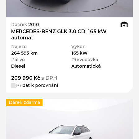
Ročník
2010
MERCEDES-BENZ GLK 3.0 CDi 165 kW
automat
Nájezd
Výkon
264 593 km
165 kW
Palivo
Převodovka
Diesel
Automatická
209 990 Kč
s DPH
Přidat k porovnání
Dárek zdarma