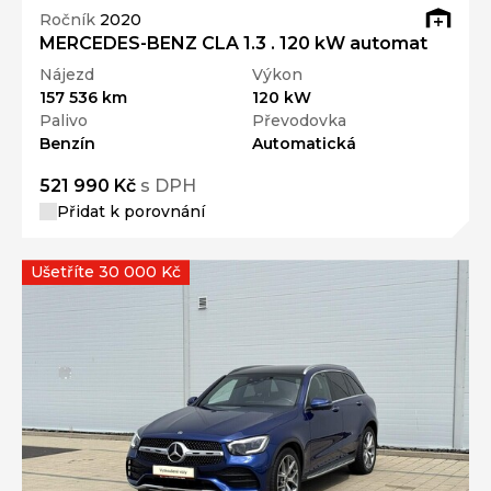
Ročník
2020
MERCEDES-BENZ CLA 1.3 . 120 kW automat
Nájezd
Výkon
157 536 km
120 kW
Palivo
Převodovka
Benzín
Automatická
521 990 Kč
s DPH
Přidat k porovnání
Ušetříte 30 000 Kč