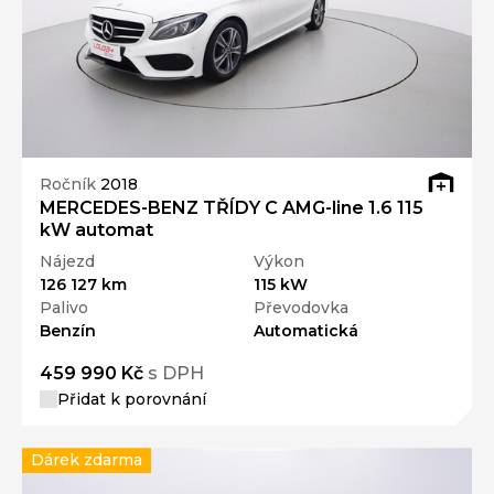
Ročník
2018
MERCEDES-BENZ TŘÍDY C AMG-line 1.6 115
kW automat
Nájezd
Výkon
126 127 km
115 kW
Palivo
Převodovka
Benzín
Automatická
459 990 Kč
s DPH
Přidat k porovnání
Dárek zdarma