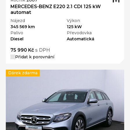
Ročník
2007
MERCEDES-BENZ E220 2.1 CDI 125 kW
automat
Nájezd
Výkon
345 569 km
125 kW
Palivo
Převodovka
Diesel
Automatická
75 990 Kč
s DPH
Přidat k porovnání
Dárek zdarma