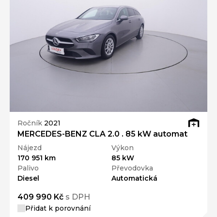
Ročník
2021
MERCEDES-BENZ CLA 2.0 . 85 kW automat
Nájezd
Výkon
170 951 km
85 kW
Palivo
Převodovka
Diesel
Automatická
409 990 Kč
s DPH
Přidat k porovnání