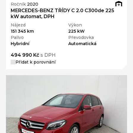
Ročník
2020
MERCEDES-BENZ TŘÍDY C 2.0 C300de 225
kW automat, DPH
Nájezd
Výkon
151 345 km
225 kW
Palivo
Převodovka
Hybridní
Automatická
494 990 Kč
s DPH
Přidat k porovnání