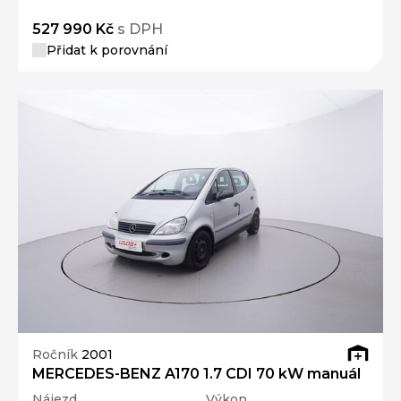
527 990 Kč
s DPH
Přidat k porovnání
Ročník
2001
MERCEDES-BENZ A170 1.7 CDI 70 kW manuál
Nájezd
Výkon