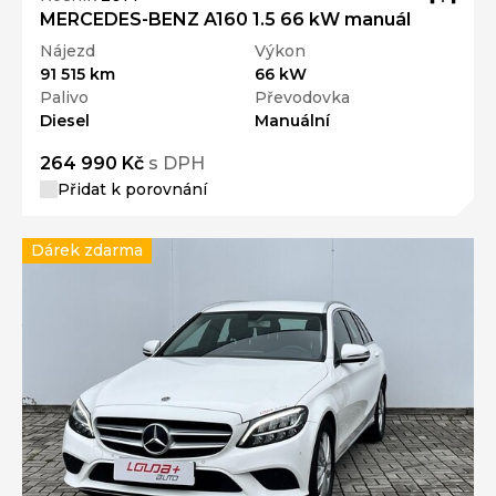
MERCEDES-BENZ A160 1.5 66 kW manuál
Nájezd
Výkon
91 515 km
66 kW
Palivo
Převodovka
Diesel
Manuální
264 990 Kč
s DPH
Přidat k porovnání
Dárek zdarma