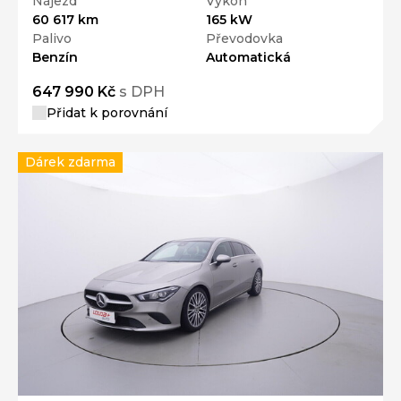
Nájezd
Výkon
60 617 km
165 kW
Palivo
Převodovka
Benzín
Automatická
647 990 Kč
s DPH
Přidat k porovnání
Dárek zdarma