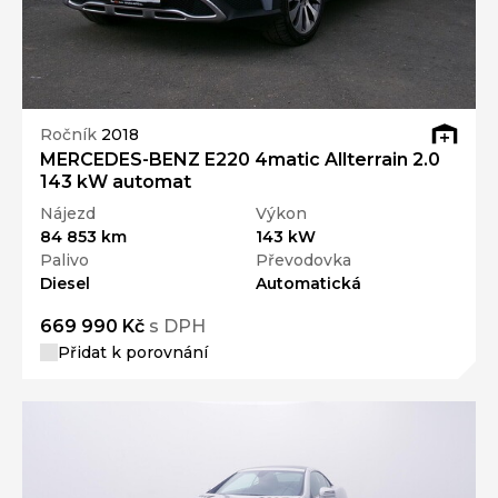
Ročník
2018
MERCEDES-BENZ E220 4matic Allterrain 2.0
143 kW automat
Nájezd
Výkon
84 853 km
143 kW
Palivo
Převodovka
Diesel
Automatická
669 990 Kč
s DPH
Přidat k porovnání