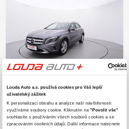
Ročník
2015
Louda Auto a.s. používá cookies pro Váš lepší
MERCEDES-BENZ GLA Urban 2.0 155 kW
uživatelský zážitek
automat
K personalizaci obsahu a analýze naší návštěvnosti
Nájezd
Výkon
141 647 km
155 kW
využíváme soubory cookie. Kliknutím na
"Povolit vše"
Palivo
Převodovka
souhlasíte s používáním všech souborů cookies a se
Benzín
Automatická
zpracováním osobních údajů. Další informace naleznete