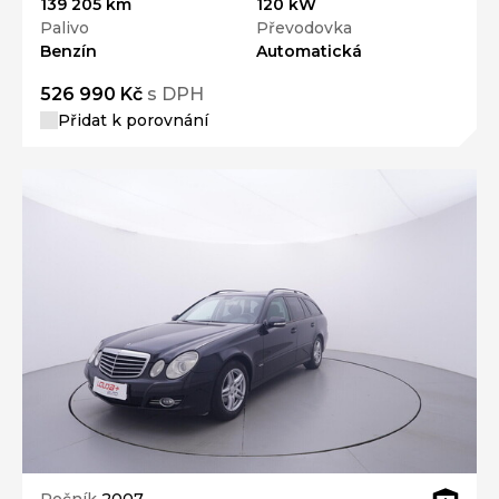
139 205 km
120 kW
Palivo
Převodovka
Benzín
Automatická
526 990 Kč
s DPH
Přidat k porovnání