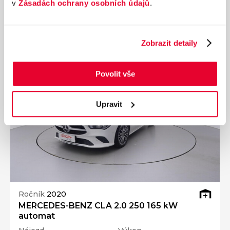
v
Zásadách ochrany osobních údajů
.
325 990 Kč
s DPH
Přidat k porovnání
Zobrazit detaily
Dárek zdarma
Povolit vše
Upravit
Ročník
2020
MERCEDES-BENZ CLA 2.0 250 165 kW
automat