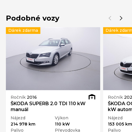
Podobné vozy
Dárek zdarma
Dárek zdar
Ročník
2016
Ročník
20
ŠKODA SUPERB 2.0 TDI 110 kW
ŠKODA OCT
manuál
kW auto
Nájezd
Výkon
Nájezd
214 978 km
110 kW
153 005 km
Palivo
Převodovka
Palivo