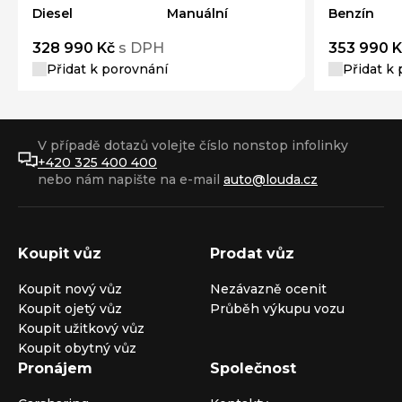
Diesel
Manuální
Benzín
328 990 Kč
s DPH
353 990 K
Přidat k porovnání
Přidat k
V případě dotazů volejte číslo nonstop infolinky
+420 325 400 400
nebo nám napište na e-mail
auto@louda.cz
Koupit vůz
Prodat vůz
Koupit nový vůz
Nezávazně ocenit
Koupit ojetý vůz
Průběh výkupu vozu
Koupit užitkový vůz
Koupit obytný vůz
Pronájem
Společnost