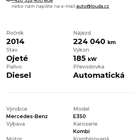
+420 325 400 808
nebo nám napište na e-mail
auto@louda.cz
Ročník
Nájezd
2014
224 040
km
Stav
Výkon
Ojeté
185
kW
Palivo
Převodovka
Diesel
Automatická
Výrobce
Model
Mercedes-Benz
E350
Výbava
Karoserie
Kombi
Motor
Kombinovaná