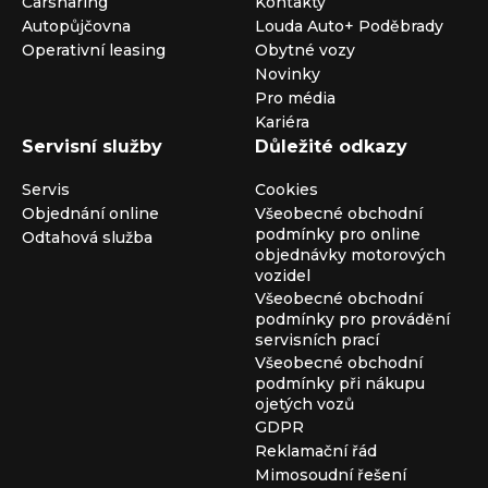
Carsharing
Kontakty
Autopůjčovna
Louda Auto+ Poděbrady
Operativní leasing
Obytné vozy
Novinky
Pro média
Kariéra
Servisní služby
Důležité odkazy
Servis
Cookies
Objednání online
Všeobecné obchodní
podmínky pro online
Odtahová služba
objednávky motorových
vozidel
Všeobecné obchodní
podmínky pro provádění
servisních prací
Všeobecné obchodní
podmínky při nákupu
ojetých vozů
GDPR
Reklamační řád
Mimosoudní řešení