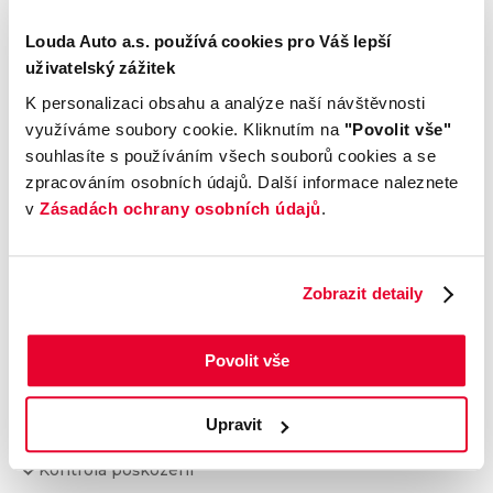
Motor
Převodovka a spojka
Louda Auto a.s. používá cookies pro Váš lepší
Nápravy a podvozek
uživatelský zážitek
Výfuková soustava
K personalizaci obsahu a analýze naší návštěvnosti
Brzdy
využíváme soubory cookie. Kliknutím na
"Povolit vše"
Elektronické části vozu
souhlasíte s používáním všech souborů cookies a se
Karoserie
zpracováním osobních údajů. Další informace naleznete
v
Zásadách ochrany osobních údajů
.
Výbava
Prověření vozu od Cebia
Zobrazit detaily
Kontrola najetých km
Povolit vše
Kontrola odcizení
Kontrola financování
Upravit
Kontrola taxi
Kontrola poškození