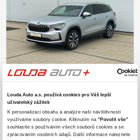
Ročník
2024
ŠKODA KODIAQ Exclusive Selection 2.0 TDI
142 kW automat, DPH
Louda Auto a.s. používá cookies pro Váš lepší
Nájezd
Výkon
uživatelský zážitek
25 049 km
142 kW
Palivo
Převodovka
K personalizaci obsahu a analýze naší návštěvnosti
Diesel
Automatická
využíváme soubory cookie. Kliknutím na
"Povolit vše"
souhlasíte s používáním všech souborů cookies a se
1 099 990 Kč
s DPH
zpracováním osobních údajů. Další informace naleznete
Přidat k porovnání