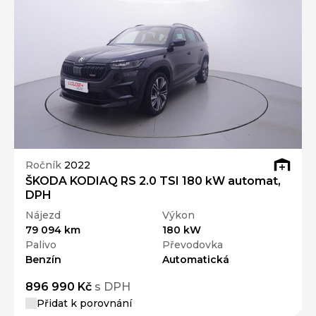
Ročník
2022
ŠKODA KODIAQ RS 2.0 TSI 180 kW automat,
DPH
Nájezd
Výkon
79 094 km
180 kW
Palivo
Převodovka
Benzín
Automatická
896 990 Kč
s DPH
Přidat k porovnání