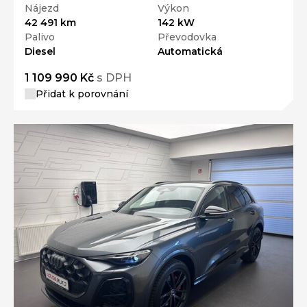
Nájezd
Výkon
42 491 km
142 kW
Palivo
Převodovka
Diesel
Automatická
1 109 990 Kč
s DPH
Přidat k porovnání