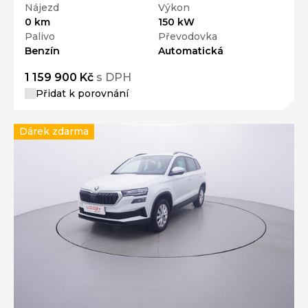
Nájezd
Výkon
0 km
150 kW
Palivo
Převodovka
Benzín
Automatická
1 159 900 Kč
s DPH
Přidat k porovnání
Dárek zdarma