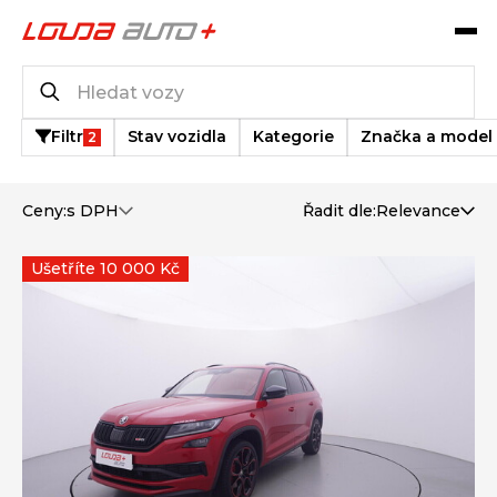
Katalog vozů
569
vozů k dispozici
Filtr
Stav vozidla
Kategorie
Značka a model
2
Ceny:
s DPH
Řadit dle:
Relevance
Ušetříte 10 000 Kč