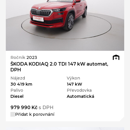
Ročník
2023
ŠKODA KODIAQ 2.0 TDI 147 kW automat,
DPH
Nájezd
Výkon
30 419 km
147 kW
Palivo
Převodovka
Diesel
Automatická
979 990 Kč
s DPH
Přidat k porovnání