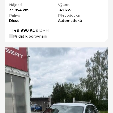
Nájezd
Výkon
33 074 km
142 kW
Palivo
Převodovka
Diesel
Automatická
1 149 990 Kč
s DPH
Přidat k porovnání