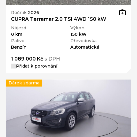
Ročník
2026
CUPRA Terramar 2.0 TSI 4WD 150 kW
Nájezd
Výkon
0 km
150 kW
Palivo
Převodovka
Benzín
Automatická
1 089 000 Kč
s DPH
Přidat k porovnání
Dárek zdarma