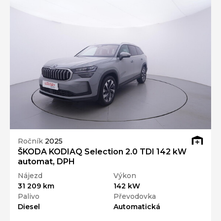
Ročník
2025
ŠKODA KODIAQ Selection 2.0 TDI 142 kW
automat, DPH
Nájezd
Výkon
31 209 km
142 kW
Palivo
Převodovka
Diesel
Automatická