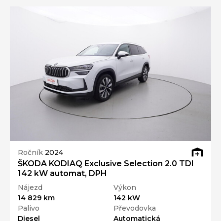
Ročník
2024
ŠKODA KODIAQ Exclusive Selection 2.0 TDI
142 kW automat, DPH
Nájezd
Výkon
14 829 km
142 kW
Palivo
Převodovka
Diesel
Automatická