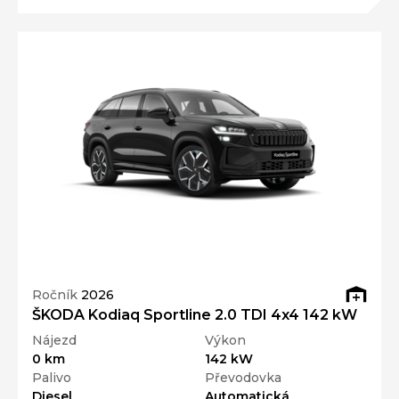
Ročník
2026
ŠKODA Kodiaq Sportline 2.0 TDI 4x4 142 kW
Nájezd
Výkon
0 km
142 kW
Palivo
Převodovka
Diesel
Automatická