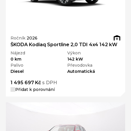
Ročník
2026
ŠKODA Kodiaq Sportline 2,0 TDI 4x4 142 kW
Nájezd
Výkon
0 km
142 kW
Palivo
Převodovka
Diesel
Automatická
1 495 697 Kč
s DPH
Přidat k porovnání