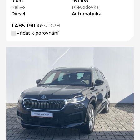
0 km
187 kW
Palivo
Převodovka
Diesel
Automatická
1 485 190 Kč
s DPH
Přidat k porovnání