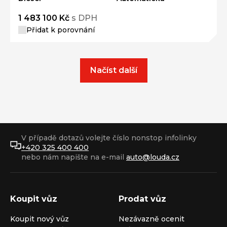
1 483 100 Kč
s DPH
Přidat k porovnání
Načíst další
V případě dotazů volejte číslo nonstop infolinky
+420 325 400 400
nebo nám napište na e-mail
auto@louda.cz
Koupit vůz
Prodat vůz
Koupit nový vůz
Nezávazně ocenit