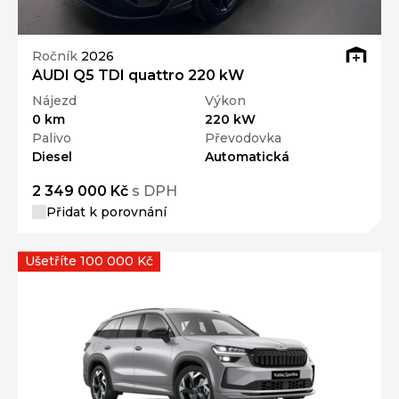
Ročník
2026
AUDI Q5 TDI quattro 220 kW
Nájezd
Výkon
0 km
220 kW
Palivo
Převodovka
Diesel
Automatická
2 349 000 Kč
s DPH
Přidat k porovnání
Ušetříte 100 000 Kč