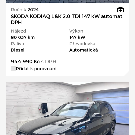
Ročník
2024
ŠKODA KODIAQ L&K 2.0 TDI 147 kW automat,
DPH
Nájezd
Výkon
80 037 km
147 kW
Palivo
Převodovka
Diesel
Automatická
944 990 Kč
s DPH
Přidat k porovnání