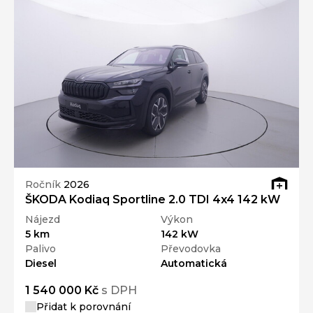
Ročník
2026
ŠKODA Kodiaq Sportline 2.0 TDI 4x4 142 kW
Nájezd
Výkon
5 km
142 kW
Palivo
Převodovka
Diesel
Automatická
1 540 000 Kč
s DPH
Přidat k porovnání