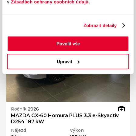
v
Zásadách ochrany osobních údajů
.
Ušetříte 150 000 Kč
Zobrazit detaily
Povolit vše
Upravit
Ročník
2026
MAZDA CX-60 Homura PLUS 3.3 e-Skyactiv
D254 187 kW
Nájezd
Výkon