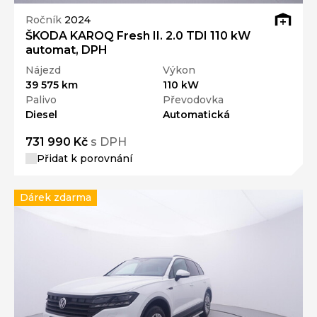
Ročník
2024
ŠKODA KAROQ Fresh II. 2.0 TDI 110 kW
automat, DPH
Nájezd
Výkon
39 575 km
110 kW
Palivo
Převodovka
Diesel
Automatická
731 990 Kč
s DPH
Přidat k porovnání
Dárek zdarma