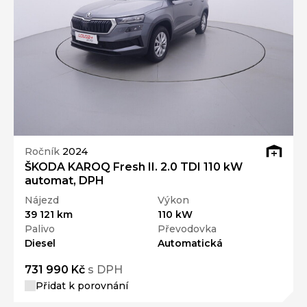
Ročník
2024
ŠKODA KAROQ Fresh II. 2.0 TDI 110 kW
automat, DPH
Nájezd
Výkon
39 121 km
110 kW
Palivo
Převodovka
Diesel
Automatická
731 990 Kč
s DPH
Přidat k porovnání