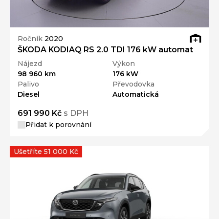
Ročník
2020
ŠKODA KODIAQ RS 2.0 TDI 176 kW automat
Nájezd
Výkon
98 960 km
176 kW
Palivo
Převodovka
Diesel
Automatická
691 990 Kč
s DPH
Přidat k porovnání
Ušetříte 51 000 Kč