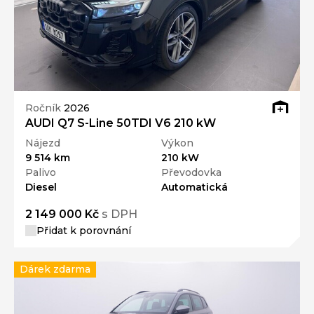
Ročník
2026
AUDI Q7 S-Line 50TDI V6 210 kW
Nájezd
Výkon
9 514 km
210 kW
Palivo
Převodovka
Diesel
Automatická
2 149 000 Kč
s DPH
Přidat k porovnání
Dárek zdarma