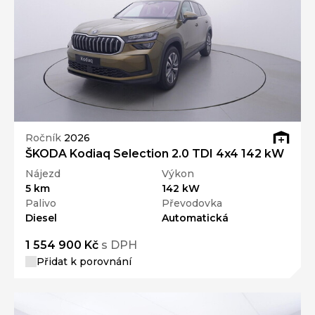
Ročník
2026
ŠKODA Kodiaq Selection 2.0 TDI 4x4 142 kW
Nájezd
Výkon
5 km
142 kW
Palivo
Převodovka
Diesel
Automatická
1 554 900 Kč
s DPH
Přidat k porovnání