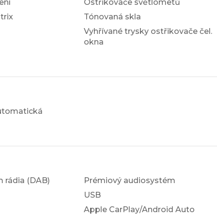
ení
Ostřikovače světlometů
trix
Tónovaná skla
Vyhřívané trysky ostřikovače čel.
okna
utomatická
em rádia (DAB)
Prémiový audiosystém
USB
Apple CarPlay/Android Auto