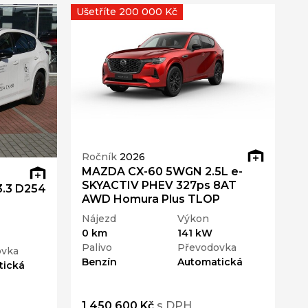
Ušetříte 200 000 Kč
Uš
Ročník
2026
MAZDA CX-60 5WGN 2.5L e-
R
SKYACTIV PHEV 327ps 8AT
.3 D254
M
AWD Homura Plus TLOP
e
Nájezd
Výkon
N
0 km
141 kW
0
Palivo
Převodovka
ovka
P
Benzín
Automatická
tická
D
1 450 600 Kč
s DPH
1