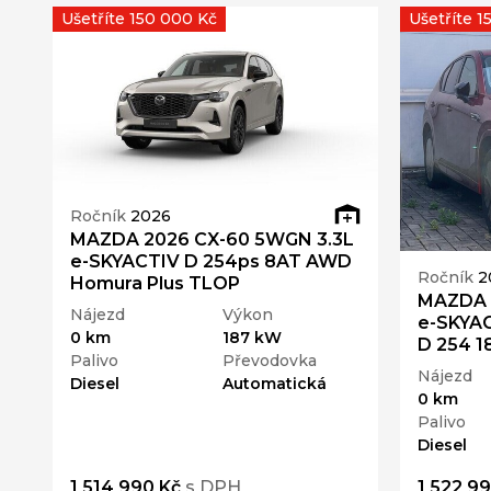
Ušetříte 150 000 Kč
Ušetříte 1
Ročník
2026
MAZDA 2026 CX-60 5WGN 3.3L
e-SKYACTIV D 254ps 8AT AWD
Ročník
2
Homura Plus TLOP
MAZDA 
Nájezd
Výkon
e-SKYAC
0 km
187 kW
D 254 1
Palivo
Převodovka
Nájezd
Diesel
Automatická
0 km
Palivo
Diesel
1 514 990 Kč
s DPH
1 522 9