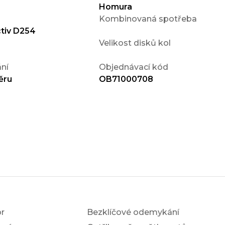
Homura
Kombinovaná spotřeba
ctiv D254
Velikost disků kol
ní
Objednávací kód
ěru
OB71000708
r
Bezklíčové odemykání