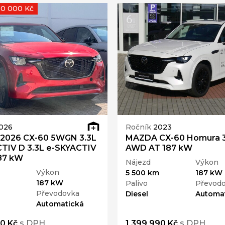
50 000 Kč
026
Ročník
2023
2026 CX-60 5WGN 3.3L
MAZDA CX-60 Homura 3
TIV D 3.3L e-SKYACTIV
AWD AT 187 kW
87 kW
Nájezd
Výkon
Výkon
5 500 km
187 kW
187 kW
Palivo
Převod
Převodovka
Diesel
Automa
Automatická
90 Kč
s DPH
1 399 990 Kč
s DPH