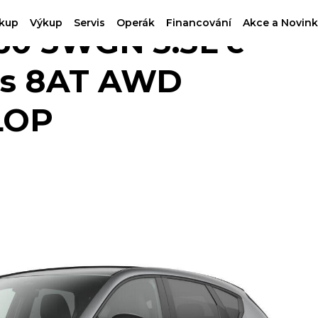
kup
Výkup
Servis
Operák
Financování
Akce a Novink
0 5WGN 3.3L e-
ps 8AT AWD
LOP