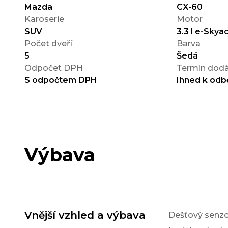
Mazda
CX-60
Karoserie
Motor
SUV
3.3 l e-Skya
Počet dveří
Barva
5
Šedá
Odpočet DPH
Termín dodá
S odpočtem DPH
Ihned k odb
Výbava
Vnější vzhled a výbava
Dešťový senzo