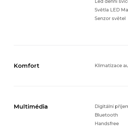
Led denní svíc
Světla LED Ma
Senzor světel
Komfort
Klimatizace a
Multimédia
Digitální příj
Bluetooth
Handsfree