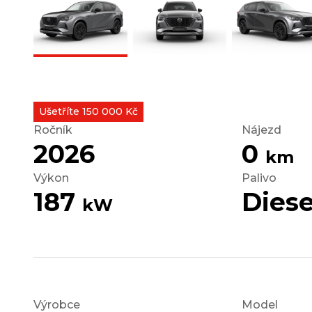
Ušetříte 150 000 Kč
Ročník
Nájezd
2026
0
km
Výkon
Palivo
187
Diese
kW
Výrobce
Model