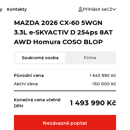
y
Kontakty
Přihlásit se
CZ
MAZDA 2026 CX-60 5WGN
3.3L e-SKYACTIV D 254ps 8AT
AWD Homura COSO BLOP
Soukromá osoba
Firma
Původní cena
1 643 990 Kč
Akční sleva
-150 000 Kč
Konečná cena včetně
1 493 990 Kč
DPH
Nezávazně poptat