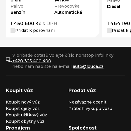
0 km
141 kW
Palivo
Palivo
Převodovka
Diesel
Benzín
Automatická
1 450 600 Kč
s DPH
1 464 190
Přidat k porovnání
Přidat k
V případě dotazů volejte číslo nonstop infolinky
+420 325 400 400
nebo nám napište na e-mail
auto@louda.cz
Koupit vůz
Prodat vůz
Koupit nový vůz
Nezávazně ocenit
Koupit ojetý vůz
Průběh výkupu vozu
Koupit užitkový vůz
Koupit obytný vůz
Pronájem
Společnost