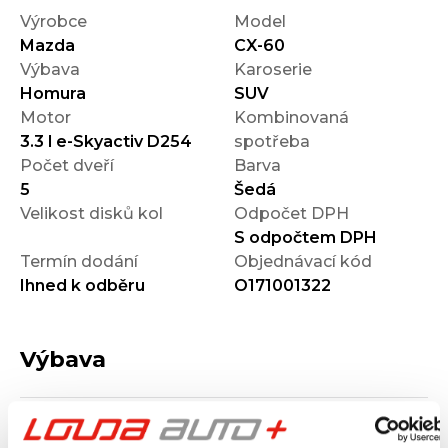
Výrobce
Model
Mazda
CX-60
Výbava
Karoserie
Homura
SUV
Motor
Kombinovaná
3.3 l e-Skyactiv D254
spotřeba
Počet dveří
Barva
5
Šedá
Velikost disků kol
Odpočet DPH
S odpočtem DPH
Termín dodání
Objednávací kód
Ihned k odběru
O171001322
Výbava
Vnější vzhled a výbava