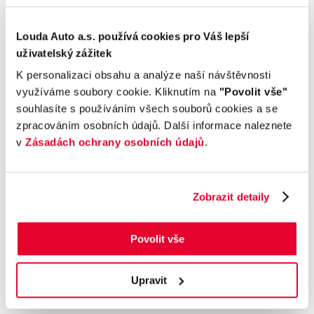
Komfort
Louda Auto a.s. používá cookies pro Váš lepší
uživatelský zážitek
Multimédia
K personalizaci obsahu a analýze naší návštěvnosti
využíváme soubory cookie. Kliknutím na
"Povolit vše"
Bezpečnost a technika
souhlasíte s používáním všech souborů cookies a se
zpracováním osobních údajů. Další informace naleznete
Příplatková výbava
v
Zásadách ochrany osobních údajů
.
Údaje obsažené v této kartě vozu mají
informativní charakter. Tato indikativní nabídka
Zobrazit detaily
není nabídkou ve smyslu § 1731 nebo § 1732
občanského zákoníku, ani se nejedná o veřejný
Povolit vše
příslib dle § 1733 občanského zákoníku. Z této
indikativní nabídky nevzniká nárok na uzavření
smlouvy.
Upravit