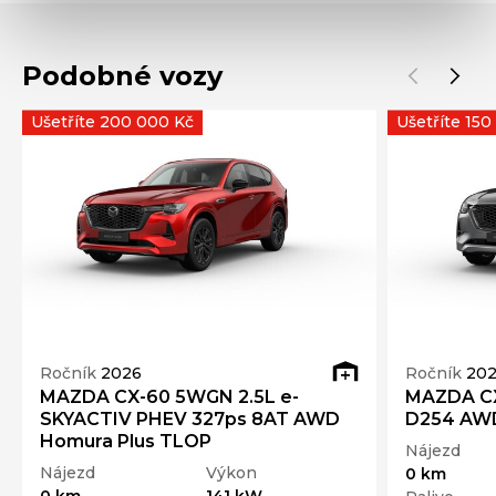
Podobné vozy
Ušetříte 200 000 Kč
Ušetříte 150
Ročník
2026
Ročník
20
MAZDA CX-60 5WGN 2.5L e-
MAZDA CX
SKYACTIV PHEV 327ps 8AT AWD
D254 AWD
Homura Plus TLOP
Nájezd
Nájezd
Výkon
0 km