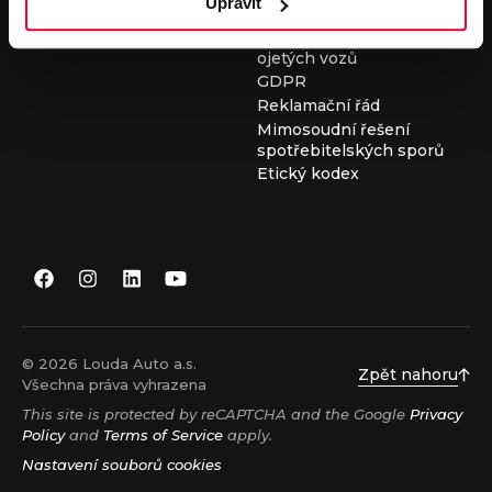
Upravit
Všeobecné obchodní
podmínky při nákupu
ojetých vozů
GDPR
Reklamační řád
Mimosoudní řešení
spotřebitelských sporů
Etický kodex
© 2026 Louda Auto a.s.
Zpět nahoru
Všechna práva vyhrazena
This site is protected by reCAPTCHA and the Google
Privacy
Policy
and
Terms of Service
apply.
Nastavení souborů cookies