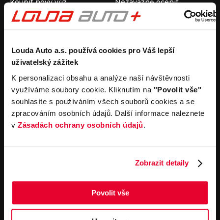
Koupit nový vůz
Nezávazně ocenit
Koupit ojetý vůz
Průběh výkupu vozu
Koupit užitkový vůz
Koupit obytný vůz
Pronájem
Společnost
Louda Auto a.s. používá cookies pro Váš lepší
uživatelský zážitek
Carsharing
Kontakty
Autopůjčovna
Louda Auto+ Poděbrady
K personalizaci obsahu a analýze naší návštěvnosti
Operativní leasing
Obytné vozy
využíváme soubory cookie. Kliknutím na
"Povolit vše"
Novinky
souhlasíte s používáním všech souborů cookies a se
Pro média
zpracováním osobních údajů. Další informace naleznete
Kariéra
v
Zásadách ochrany osobních údajů
.
Servisní služby
Důležité odkazy
Servis
Cookies
Objednání online
Všeobecné obchodní
Zobrazit detaily
podmínky pro online
Odtahová služba
objednávky motorových
vozidel
Povolit vše
Všeobecné obchodní
podmínky pro provádění
servisních prací