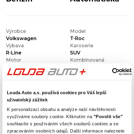
Výrobce
Model
Volkswagen
T-Roc
Výbava
Karoserie
R-Line
SUV
Motor
Kombinovaná
1.5 TSI
spotřeba
Počet dveří
Barva
5
Černá
Velikost disků kol
Odpočet DPH
Louda Auto a.s. používá cookies pro Váš lepší
S odpočtem DPH
uživatelský zážitek
Termín dodání
Objednávací kód
K personalizaci obsahu a analýze naší návštěvnosti
Ihned k odběru
O121O07571
využíváme soubory cookie. Kliknutím na
"Povolit vše"
souhlasíte s používáním všech souborů cookies a se
Výbava
zpracováním osobních údajů. Další informace naleznete