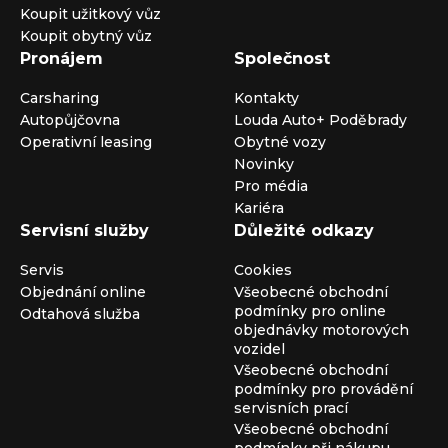
Koupit užitkový vůz
Koupit obytný vůz
Pronájem
Společnost
Carsharing
Kontakty
Autopůjčovna
Louda Auto+ Poděbrady
Operativní leasing
Obytné vozy
Novinky
Pro média
Kariéra
Servisní služby
Důležité odkazy
Servis
Cookies
Objednání online
Všeobecné obchodní
podmínky pro online
Odtahová služba
objednávky motorových
vozidel
Všeobecné obchodní
podmínky pro provádění
servisních prací
Všeobecné obchodní
podmínky při nákupu