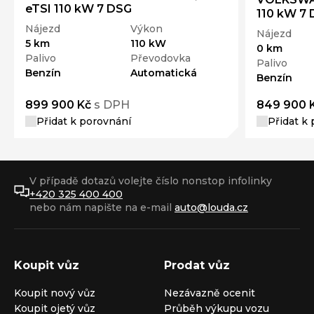
eTSI 110 kW 7 DSG
110 kW 7
Nájezd
Výkon
Nájezd
5 km
110 kW
0 km
Palivo
Převodovka
Palivo
Benzín
Automatická
Benzín
899 900 Kč
s DPH
849 900 
Přidat k porovnání
Přidat k
V případě dotazů volejte číslo nonstop infolinky
+420 325 400 400
nebo nám napište na e-mail
auto@louda.cz
Koupit vůz
Prodat vůz
Koupit nový vůz
Nezávazně ocenit
Koupit ojetý vůz
Průběh výkupu vozu