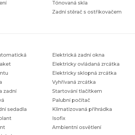
ení
Tónovaná skla
Zadní stěrač s ostřikovačem
utomatická
Elektrická zadní okna
aket
Elektricky ovládaná zrcátka
antu
Elektricky sklopná zrcátka
a
Vyhřívaná zrcátka
a zadní
Startování tlačítkem
vá
Palubní počítač
dní sedadla
Klimatizovaná přihrádka
olant
Isofix
nt
Ambientní osvětlení