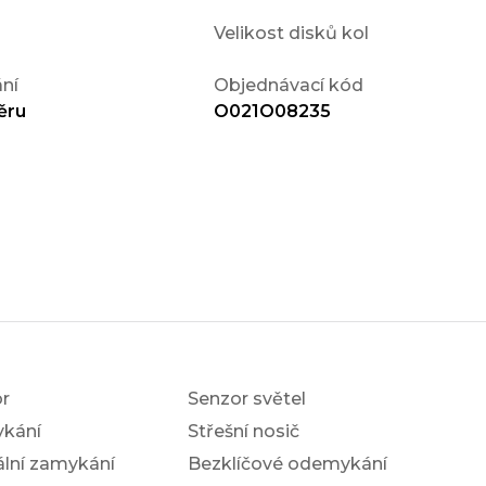
Velikost disků kol
ní
Objednávací kód
ěru
O021O08235
r
Senzor světel
ykání
Střešní nosič
ální zamykání
Bezklíčové odemykání