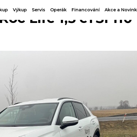
kup
Výkup
Servis
Operák
Financování
Akce a Novink
 Life 1,5 eTSI 110