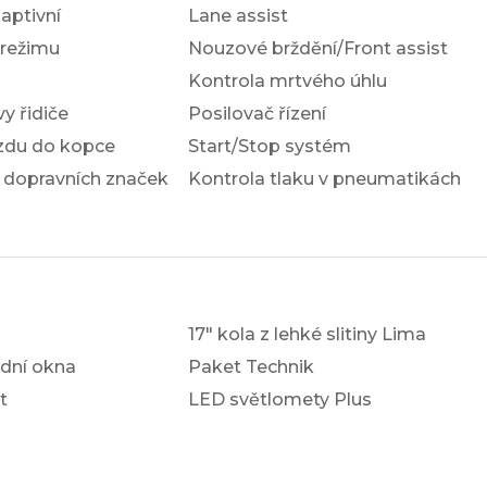
ptivní
Lane assist
 režimu
Nouzové brždění/Front assist
Kontrola mrtvého úhlu
y řidiče
Posilovač řízení
ezdu do kopce
Start/Stop systém
 dopravních značek
Kontrola tlaku v pneumatikách
17" kola z lehké slitiny Lima
dní okna
Paket Technik
t
LED světlomety Plus