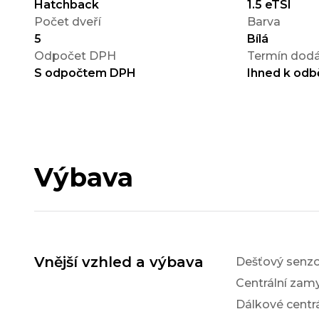
Hatchback
1.5 eTSI
Počet dveří
Barva
5
Bílá
Odpočet DPH
Termín dodá
S odpočtem DPH
Ihned k odb
Výbava
Vnější vzhled a výbava
Dešťový senzo
Centrální zam
Dálkové centr