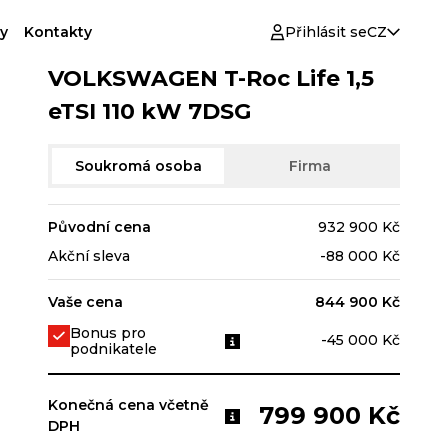
y
Kontakty
Přihlásit se
CZ
VOLKSWAGEN T-Roc Life 1,5
eTSI 110 kW 7DSG
Soukromá osoba
Firma
Původní cena
932 900 Kč
Akční sleva
-88 000 Kč
Vaše cena
844 900 Kč
Bonus pro
-45 000 Kč
podnikatele
Konečná cena včetně
799 900 Kč
DPH