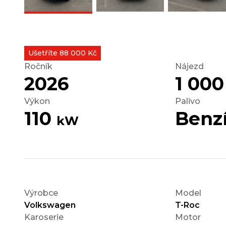
Ušetříte 88 000 Kč
Ročník
Nájezd
2026
1 00
Výkon
Palivo
110
Benz
kW
Výrobce
Model
Volkswagen
T-Roc
Karoserie
Motor