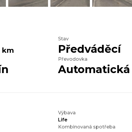
Stav
0
Předváděcí
km
Převodovka
ín
Automatická
Výbava
Life
Kombinovaná spotřeba