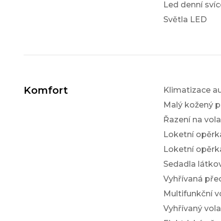
Led denní svíc
Světla LED
Komfort
Klimatizace a
Malý kožený p
Řazení na vol
Loketní opěrk
Loketní opěrk
Sedadla látko
Vyhřívaná pře
Multifunkční v
Vyhřívaný vola