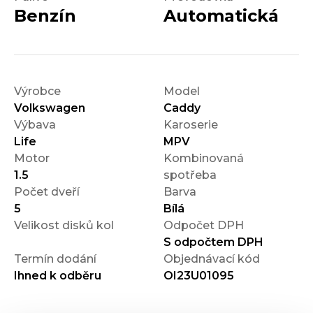
Benzín
Automatická
Výrobce
Model
Volkswagen
Caddy
Výbava
Karoserie
Life
MPV
Motor
Kombinovaná
1.5
spotřeba
Počet dveří
Barva
5
Bílá
Velikost disků kol
Odpočet DPH
S odpočtem DPH
Termín dodání
Objednávací kód
Ihned k odběru
OI23U01095