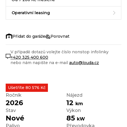
Operativní leasing
Porovnat
V případě dotazů volejte číslo nonstop infolinky
+420 325 400 600
nebo nám napište na e-mail
auto@louda.cz
Ušetříte 80 576 Kč
Ročník
Nájezd
2026
12
km
Stav
Výkon
Nové
85
kW
Palivo
Převodovka