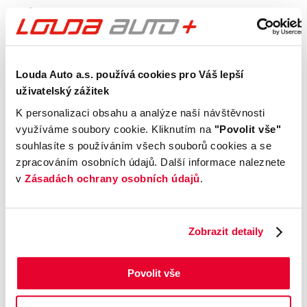
Výbava
Vnější vzhled a výbava
Louda Auto a.s. používá cookies pro Váš lepší
uživatelský zážitek
Komfort
K personalizaci obsahu a analýze naší návštěvnosti
využíváme soubory cookie. Kliknutím na
"Povolit vše"
Multimédia
souhlasíte s používáním všech souborů cookies a se
zpracováním osobních údajů. Další informace naleznete
Bezpečnost a technika
v
Zásadách ochrany osobních údajů
.
Příplatková výbava
Zobrazit detaily
Údaje obsažené v této kartě vozu mají
informativní charakter. Tato indikativní nabídka
Povolit vše
není nabídkou ve smyslu § 1731 nebo § 1732
občanského zákoníku, ani se nejedná o veřejný