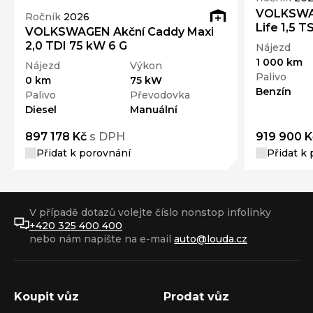
VOLKSWAG
Ročník
2026
Life 1,5 T
VOLKSWAGEN Akční Caddy Maxi
2,0 TDI 75 kW 6 G
Nájezd
1 000 km
Nájezd
Výkon
Palivo
0 km
75 kW
Benzín
Palivo
Převodovka
Diesel
Manuální
897 178 Kč
s DPH
919 900 K
Přidat k porovnání
Přidat k
V případě dotazů volejte číslo nonstop infolinky
+420 325 400 400
nebo nám napište na e-mail
auto@louda.cz
Koupit vůz
Prodat vůz