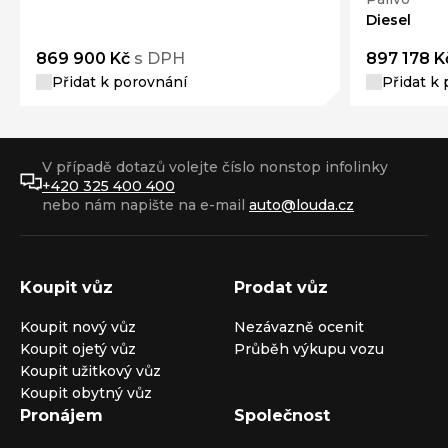
Diesel
869 900 Kč
s DPH
897 178 K
Přidat k porovnání
Přidat k
V případě dotazů volejte číslo nonstop infolinky
+420 325 400 400
nebo nám napište na e-mail
auto@louda.cz
Koupit vůz
Prodat vůz
Koupit nový vůz
Nezávazně ocenit
Koupit ojetý vůz
Průběh výkupu vozu
Koupit užitkový vůz
Koupit obytný vůz
Pronájem
Společnost