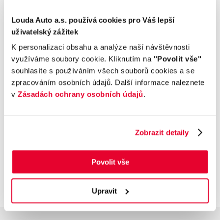
Komfort
Louda Auto a.s. používá cookies pro Váš lepší
Multimédia
uživatelský zážitek
K personalizaci obsahu a analýze naší návštěvnosti
Bezpečnost a technika
využíváme soubory cookie. Kliknutím na
"Povolit vše"
souhlasíte s používáním všech souborů cookies a se
Příplatková výbava
zpracováním osobních údajů. Další informace naleznete
v
Zásadách ochrany osobních údajů
.
Údaje obsažené v této kartě vozu mají
informativní charakter. Tato indikativní nabídka
Zobrazit detaily
není nabídkou ve smyslu § 1731 nebo § 1732
občanského zákoníku, ani se nejedná o veřejný
příslib dle § 1733 občanského zákoníku. Z této
Povolit vše
indikativní nabídky nevzniká nárok na uzavření
smlouvy.
Upravit