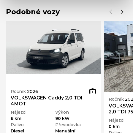
Podobné vozy
Ročník
2026
VOLKSWAGEN Caddy 2,0 TDI
Ročník
20
4MOT
VOLKSWAG
2,0 TDI 7
Nájezd
Výkon
6 km
90 kW
Nájezd
Palivo
Převodovka
0 km
Diesel
Manuální
Palivo