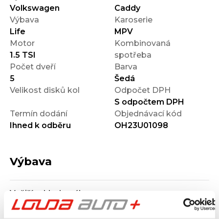
Volkswagen
Caddy
Výbava
Karoserie
Life
MPV
Motor
Kombinovaná
1.5 TSI
spotřeba
Počet dveří
Barva
5
Šedá
Velikost disků kol
Odpočet DPH
S odpočtem DPH
Termín dodání
Objednávací kód
Ihned k odběru
OH23U01098
Výbava
Vnější vzhled a výbava