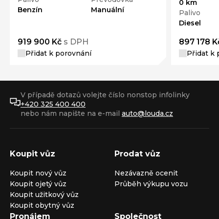
0 km
Benzín
Manuální
Palivo
Diesel
919 900 Kč
s DPH
897 178 K
Přidat k porovnání
Přidat k
V případě dotazů volejte číslo nonstop infolinky
+420 325 400 400
nebo nám napište na e-mail
auto@louda.cz
Koupit vůz
Prodat vůz
Koupit nový vůz
Nezávazně ocenit
Koupit ojetý vůz
Průběh výkupu vozu
Koupit užitkový vůz
Koupit obytný vůz
Pronájem
Společnost