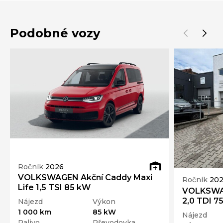
Podobné vozy
Ročník
2026
VOLKSWAGEN Akční Caddy Maxi
Ročník
20
Life 1,5 TSI 85 kW
VOLKSWAG
2,0 TDI 7
Nájezd
Výkon
1 000 km
85 kW
Nájezd
Palivo
Převodovka