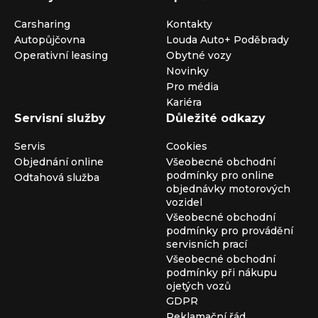
Carsharing
Kontakty
Autopůjčovna
Louda Auto+ Poděbrady
Operativní leasing
Obytné vozy
Novinky
Pro média
Kariéra
Servisní služby
Důležité odkazy
Servis
Cookies
Objednání online
Všeobecné obchodní
podmínky pro online
Odtahová služba
objednávky motorových
vozidel
Všeobecné obchodní
podmínky pro provádění
servisních prací
Všeobecné obchodní
podmínky při nákupu
ojetých vozů
GDPR
Reklamační řád