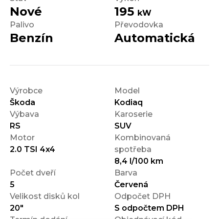
Nové
195
kW
Palivo
Převodovka
Benzín
Automatická
Výrobce
Model
Škoda
Kodiaq
Výbava
Karoserie
RS
SUV
Motor
Kombinovaná
2.0 TSI 4x4
spotřeba
8,4 l/100 km
Počet dveří
Barva
5
Červená
Velikost disků kol
Odpočet DPH
20"
S odpočtem DPH