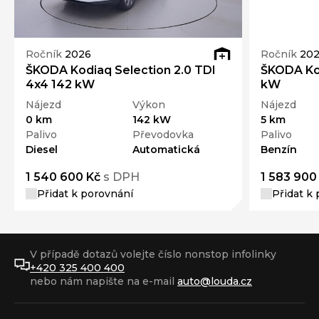
Ročník
20
Ročník
2026
ŠKODA Kod
ŠKODA Kodiaq Selection 2.0 TDI
kW
4x4 142 kW
Nájezd
Nájezd
Výkon
5 km
0 km
142 kW
Palivo
Palivo
Převodovka
Benzín
Diesel
Automatická
1 540 600 Kč
s DPH
1 583 900
Přidat k porovnání
Přidat k
V případě dotazů volejte číslo nonstop infolinky
+420 325 400 400
nebo nám napište na e-mail
auto@louda.cz