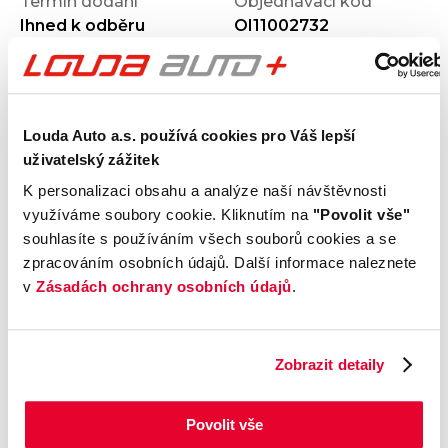
Termín dodání
Objednávací kód
Ihned k odběru
OI11002732
Výbava
Louda Auto a.s. používá cookies pro Váš lepší
uživatelský zážitek
Vnější vzhled a výbava
K personalizaci obsahu a analýze naší návštěvnosti
využíváme soubory cookie. Kliknutím na
"Povolit vše"
Komfort
souhlasíte s používáním všech souborů cookies a se
zpracováním osobních údajů. Další informace naleznete
Multimédia
v
Zásadách ochrany osobních údajů
.
Bezpečnost a technika
Zobrazit detaily
Příplatková výbava
Povolit vše
Údaje obsažené v této kartě vozu mají