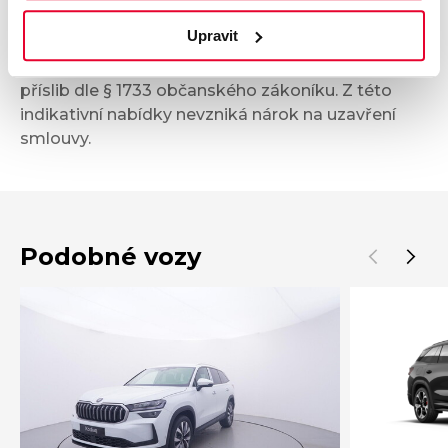
informativní charakter. Tato indikativní nabídka
Upravit
není nabídkou ve smyslu § 1731 nebo § 1732
občanského zákoníku, ani se nejedná o veřejný
příslib dle § 1733 občanského zákoníku. Z této
indikativní nabídky nevzniká nárok na uzavření
smlouvy.
Podobné vozy