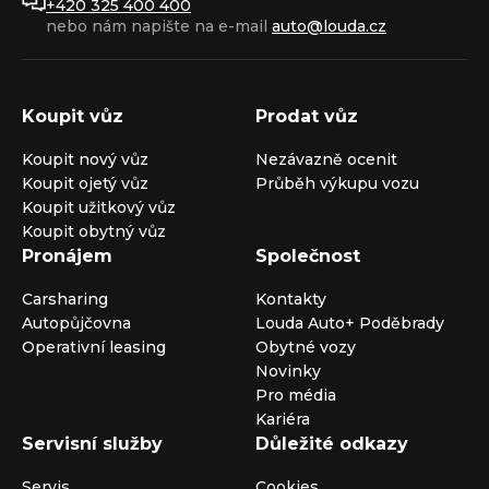
+420 325 400 400
nebo nám napište na e-mail
auto@louda.cz
Koupit vůz
Prodat vůz
Koupit nový vůz
Nezávazně ocenit
Koupit ojetý vůz
Průběh výkupu vozu
Koupit užitkový vůz
Koupit obytný vůz
Pronájem
Společnost
Carsharing
Kontakty
Autopůjčovna
Louda Auto+ Poděbrady
Operativní leasing
Obytné vozy
Novinky
Pro média
Kariéra
Servisní služby
Důležité odkazy
Servis
Cookies