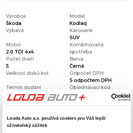
Výrobce
Model
Škoda
Kodiaq
Výbava
Karoserie
SUV
Motor
Kombinovaná
2.0 TDI 4x4
spotřeba
Počet dveří
Barva
5
Černá
Velikost disků kol
Odpočet DPH
S odpočtem DPH
Termín dodání
Objednávací kód
Ihned k odběru
OM11001844
Výbava
Louda Auto a.s. používá cookies pro Váš lepší
uživatelský zážitek