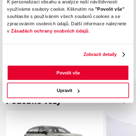
K personalizaci obsahu a analýze naší návštěvnosti
Příplatková výbava
využíváme soubory cookie. Kliknutím na
"Povolit vše"
souhlasíte s používáním všech souborů cookies a se
Údaje obsažené v této kartě vozu mají
zpracováním osobních údajů. Další informace naleznete
informativní charakter. Tato indikativní nabídka
v
Zásadách ochrany osobních údajů
.
není nabídkou ve smyslu § 1731 nebo § 1732
občanského zákoníku, ani se nejedná o veřejný
příslib dle § 1733 občanského zákoníku. Z této
Zobrazit detaily
indikativní nabídky nevzniká nárok na uzavření
smlouvy.
Povolit vše
Upravit
Podobné vozy