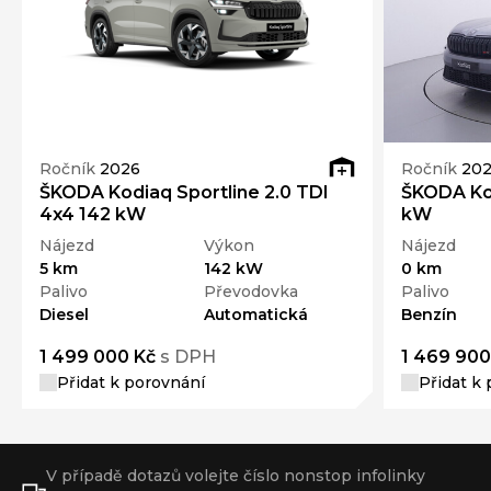
Ročník
2026
Ročník
20
ŠKODA Kodiaq Sportline 2.0 TDI
ŠKODA Kod
4x4 142 kW
kW
Nájezd
Výkon
Nájezd
5 km
142 kW
0 km
Palivo
Převodovka
Palivo
Diesel
Automatická
Benzín
1 499 000 Kč
s DPH
1 469 900
Přidat k porovnání
Přidat k
V případě dotazů volejte číslo nonstop infolinky