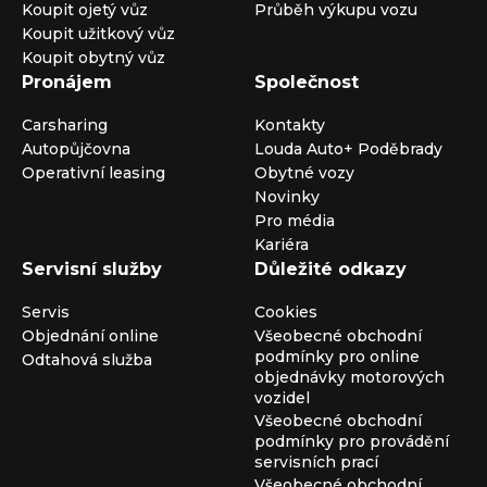
Koupit ojetý vůz
Průběh výkupu vozu
Koupit užitkový vůz
Koupit obytný vůz
Pronájem
Společnost
Carsharing
Kontakty
Autopůjčovna
Louda Auto+ Poděbrady
Operativní leasing
Obytné vozy
Novinky
Pro média
Kariéra
Servisní služby
Důležité odkazy
Servis
Cookies
Objednání online
Všeobecné obchodní
podmínky pro online
Odtahová služba
objednávky motorových
vozidel
Všeobecné obchodní
podmínky pro provádění
servisních prací
Všeobecné obchodní