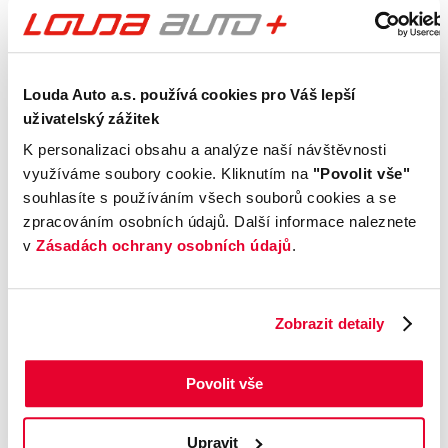
Kontrola technického stavu
Motor
Louda Auto a.s. používá cookies pro Váš lepší
Převodovka a spojka
uživatelský zážitek
Nápravy a podvozek
K personalizaci obsahu a analýze naší návštěvnosti
Výfuková soustava
využíváme soubory cookie. Kliknutím na
"Povolit vše"
Brzdy
souhlasíte s používáním všech souborů cookies a se
zpracováním osobních údajů. Další informace naleznete
Elektronické části vozu
v
Zásadách ochrany osobních údajů
.
Karoserie
Výbava
Zobrazit detaily
Prověření vozu od Cebia
Povolit vše
Kontrola najetých km
Kontrola odcizení
Upravit