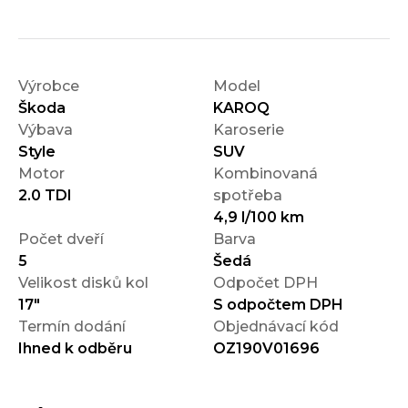
Výrobce
Model
Škoda
KAROQ
Výbava
Karoserie
Style
SUV
Motor
Kombinovaná
2.0 TDI
spotřeba
4,9 l/100 km
Počet dveří
Barva
5
Šedá
Velikost disků kol
Odpočet DPH
17"
S odpočtem DPH
Termín dodání
Objednávací kód
Ihned k odběru
OZ190V01696