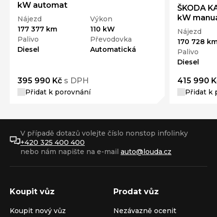
kW automat
ŠKODA KAR
kW manuá
Nájezd
Výkon
177 377 km
110 kW
Nájezd
Palivo
Převodovka
170 728 k
Diesel
Automatická
Palivo
Diesel
395 990 Kč
s DPH
415 990 K
Přidat k porovnání
Přidat k
V případě dotazů volejte číslo nonstop infolinky
+420 325 400 400
nebo nám napište na e-mail
auto@louda.cz
Koupit vůz
Prodat vůz
Koupit nový vůz
Nezávazně ocenit