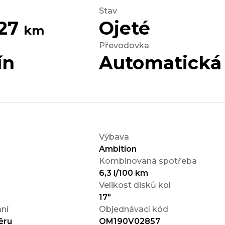
Stav
427
Ojeté
km
Převodovka
ín
Automatická
Výbava
Ambition
Kombinovaná spotřeba
6,3 l/100 km
Velikost disků kol
17"
ní
Objednávací kód
ěru
OM190V02857