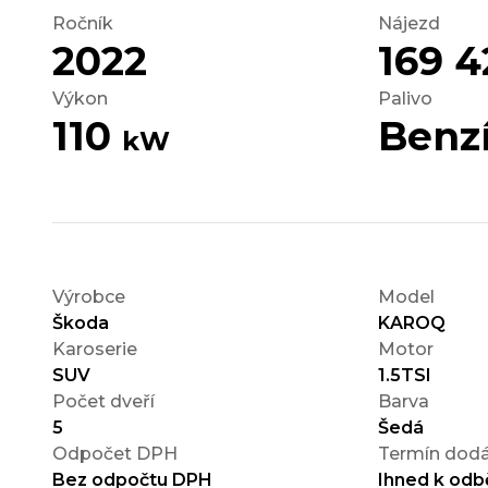
Ročník
Nájezd
2022
169 
Výkon
Palivo
110
Benz
kW
Výrobce
Model
Škoda
KAROQ
Karoserie
Motor
SUV
1.5TSI
Počet dveří
Barva
5
Šedá
Odpočet DPH
Termín dodá
Bez odpočtu DPH
Ihned k odb