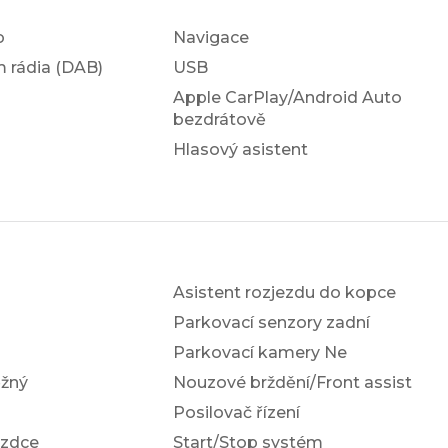
o
Navigace
em rádia (DAB)
USB
Apple CarPlay/Android Auto
bezdrátově
Hlasový asistent
Asistent rozjezdu do kopce
Parkovací senzory zadní
Parkovací kamery Ne
žný
Nouzové brždění/Front assist
Posilovač řízení
ezdce
Start/Stop systém