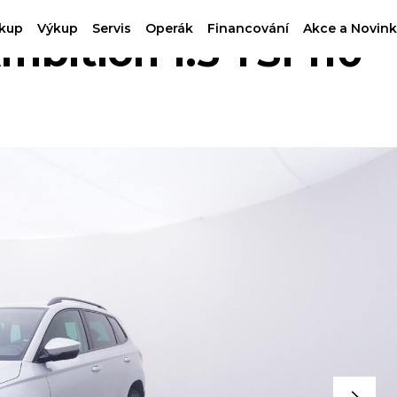
kup
Výkup
Servis
Operák
Financování
Akce a Novink
ition 1.5 TSI 110