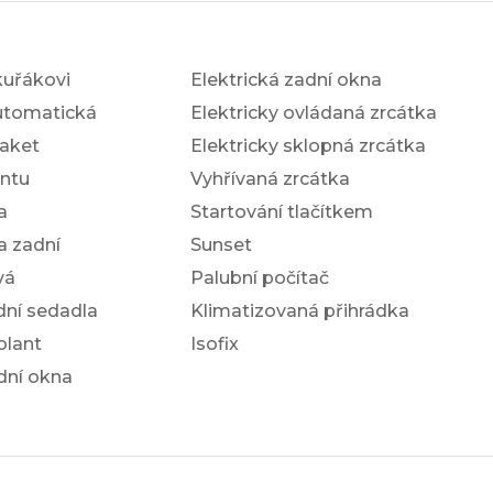
kuřákovi
Elektrická zadní okna
utomatická
Elektricky ovládaná zrcátka
aket
Elektricky sklopná zrcátka
antu
Vyhřívaná zrcátka
a
Startování tlačítkem
a zadní
Sunset
vá
Palubní počítač
dní sedadla
Klimatizovaná přihrádka
olant
Isofix
dní okna