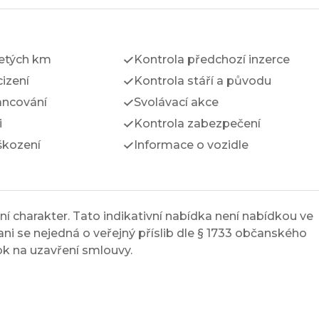
jetých km
Kontrola předchozí inzerce
izení
Kontrola stáří a původu
ancování
Svolávací akce
i
Kontrola zabezpečení
škození
Informace o vozidle
í charakter. Tato indikativní nabídka není nabídkou ve
ni se nejedná o veřejný příslib dle § 1733 občanského
ok na uzavření smlouvy.