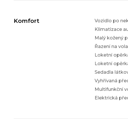
Komfort
Vozidlo po ne
Klimatizace a
Malý kožený p
Řazení na vol
Loketní opěrk
Loketní opěrk
Sedadla látko
Vyhřívaná pře
Multifunkční v
Elektrická pře