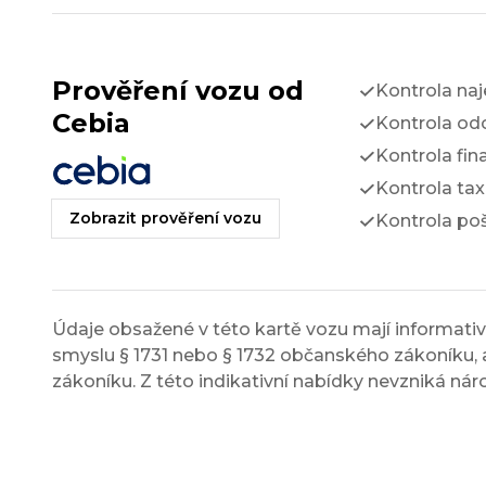
Prověření vozu od
Kontrola na
Cebia
Kontrola odc
Kontrola fin
Kontrola tax
Zobrazit prověření vozu
Kontrola po
Údaje obsažené v této kartě vozu mají informativn
smyslu § 1731 nebo § 1732 občanského zákoníku, a
zákoníku. Z této indikativní nabídky nevzniká nár