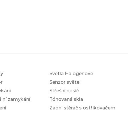
ky
Světla Halogenové
r
Senzor světel
ykání
Střešní nosič
ální zamykání
Tónovaná skla
ení
Zadní stěrač s ostřikovačem