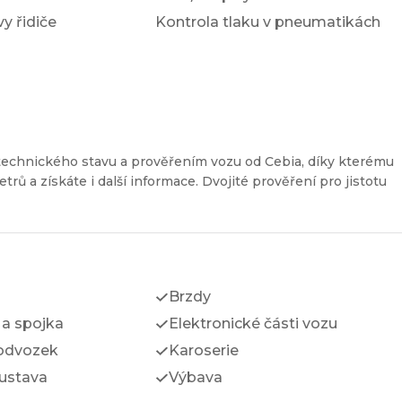
y řidiče
Kontrola tlaku v pneumatikách
technického stavu a prověřením vozu od Cebia, díky kterému
etrů a získáte i další informace. Dvojité prověření pro jistotu
Brzdy
a spojka
Elektronické části vozu
odvozek
Karoserie
ustava
Výbava