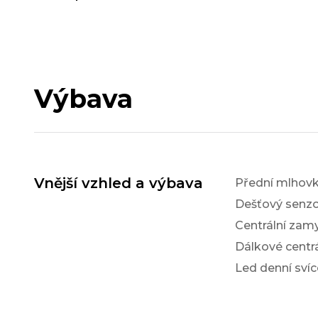
Výbava
Vnější vzhled a výbava
Přední mlhov
Dešťový senzo
Centrální zam
Dálkové centr
Led denní svíc