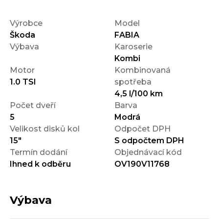
Výrobce
Model
Škoda
FABIA
Výbava
Karoserie
Kombi
Motor
Kombinovaná
1.0 TSI
spotřeba
4,5 l/100 km
Počet dveří
Barva
5
Modrá
Velikost disků kol
Odpočet DPH
15"
S odpočtem DPH
Termín dodání
Objednávací kód
Ihned k odběru
OV190V11768
Výbava