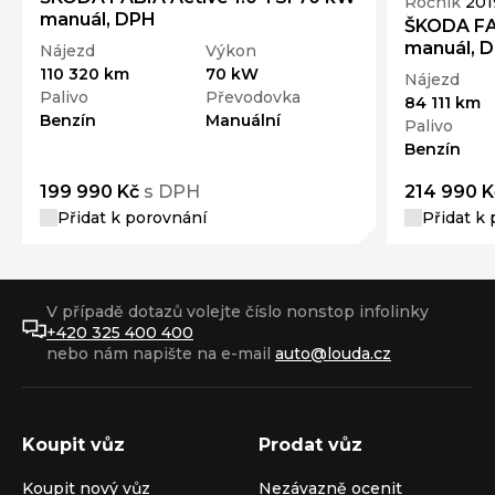
Ročník
201
manuál, DPH
ŠKODA FA
manuál, 
Nájezd
Výkon
110 320 km
70 kW
Nájezd
Palivo
Převodovka
84 111 km
Benzín
Manuální
Palivo
Benzín
199 990 Kč
s DPH
214 990 K
Přidat k porovnání
Přidat k
V případě dotazů volejte číslo nonstop infolinky
+420 325 400 400
nebo nám napište na e-mail
auto@louda.cz
Koupit vůz
Prodat vůz
Koupit nový vůz
Nezávazně ocenit