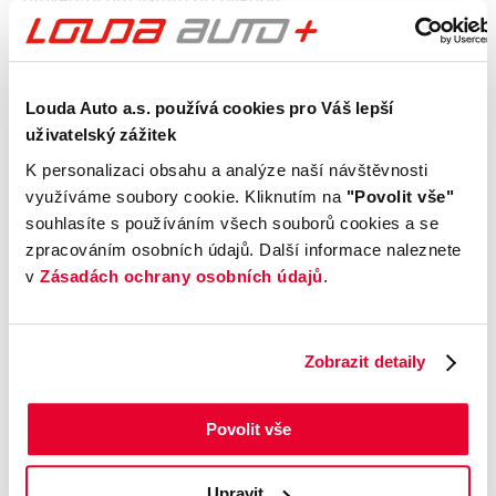
Kontrola technického stavu
Motor
Louda Auto a.s. používá cookies pro Váš lepší
uživatelský zážitek
Převodovka a spojka
Nápravy a podvozek
K personalizaci obsahu a analýze naší návštěvnosti
Výfuková soustava
využíváme soubory cookie. Kliknutím na
"Povolit vše"
souhlasíte s používáním všech souborů cookies a se
Brzdy
zpracováním osobních údajů. Další informace naleznete
Elektronické části vozu
v
Zásadách ochrany osobních údajů
.
Karoserie
Výbava
Zobrazit detaily
Prověření vozu od Cebia
Povolit vše
Kontrola najetých km
Kontrola odcizení
Upravit