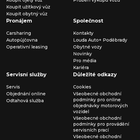
Koupit ojetý vůz
Průběh výkupu vozu
Koupit užitkový vůz
Koupit obytný vůz
Pronájem
Společnost
Carsharing
Kontakty
Autopůjčovna
Louda Auto+ Poděbrady
Operativní leasing
Obytné vozy
Novinky
Pro média
Kariéra
Servisní služby
Důležité odkazy
Servis
Cookies
Objednání online
Všeobecné obchodní
podmínky pro online
Odtahová služba
objednávky motorových
vozidel
Všeobecné obchodní
podmínky pro provádění
servisních prací
Všeobecné obchodní