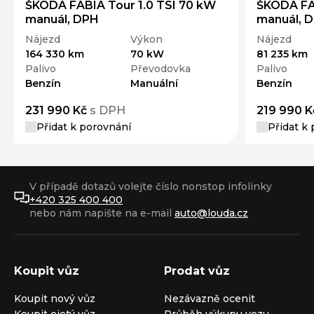
ŠKODA FABIA Tour 1.0 TSI 70 kW
ŠKODA FAB
manuál, DPH
manuál, 
Nájezd
Výkon
Nájezd
164 330 km
70 kW
81 235 km
Palivo
Převodovka
Palivo
Benzín
Manuální
Benzín
231 990 Kč
s DPH
219 990 K
Přidat k porovnání
Přidat k
V případě dotazů volejte číslo nonstop infolinky
+420 325 400 400
nebo nám napište na e-mail
auto@louda.cz
Koupit vůz
Prodat vůz
Koupit nový vůz
Nezávazně ocenit