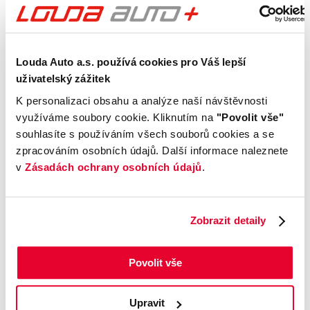
prověření pro jistotu při nákupu.
Kontrola technického stavu
Louda Auto a.s. používá cookies pro Váš lepší
Motor
uživatelský zážitek
Převodovka a spojka
K personalizaci obsahu a analýze naší návštěvnosti
Nápravy a podvozek
využíváme soubory cookie. Kliknutím na
"Povolit vše"
Výfuková soustava
souhlasíte s používáním všech souborů cookies a se
Brzdy
zpracováním osobních údajů. Další informace naleznete
Elektronické části vozu
v
Zásadách ochrany osobních údajů
.
Karoserie
Výbava
Zobrazit detaily
Prověření vozu od Cebia
Povolit vše
Kontrola najetých km
Upravit