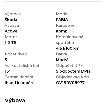
Výrobce
Model
Škoda
FABIA
Výbava
Karoserie
Active
Kombi
Motor
Kombinovaná
1.0 TSI
spotřeba
4,5 l/100 km
Počet dveří
Barva
5
Modrá
Velikost disků kol
Odpočet DPH
15"
S odpočtem DPH
Termín dodání
Objednávací kód
Ihned k odběru
OV190V06977
Výbava