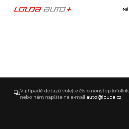
Ná
V případě dotazů volejte číslo nonstop infolin
nebo nám napište na e-mail
auto@louda.cz