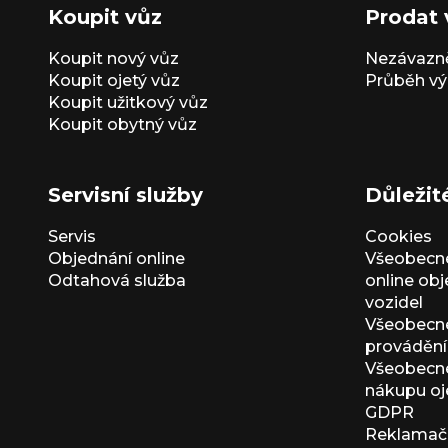
Koupit vůz
Prodat 
Koupit nový vůz
Nezávazně
Koupit ojetý vůz
Průběh vý
Koupit užitkový vůz
Koupit obytný vůz
Servisní služby
Důležit
Servis
Cookies
Objednání online
Všeobecn
Odtahová služba
online ob
vozidel
Všeobecn
provádění 
Všeobecné
nákupu oj
GDPR
Reklamačn