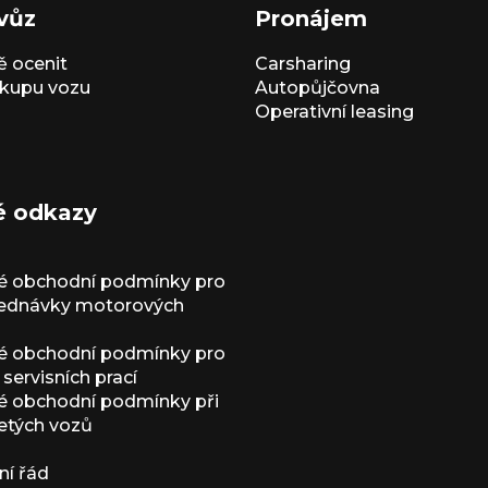
vůz
Pronájem
 ocenit
Carsharing
kupu vozu
Autopůjčovna
Operativní leasing
é odkazy
é obchodní podmínky pro
jednávky motorových
é obchodní podmínky pro
servisních prací
 obchodní podmínky při
etých vozů
í řád