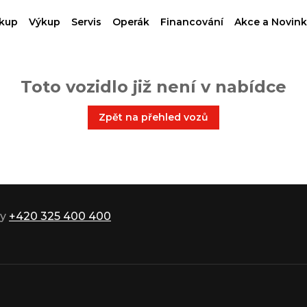
kup
Výkup
Servis
Operák
Financování
Akce a Novink
Toto vozidlo již není v nabídce
Zpět na přehled vozů
ky
+420 325 400 400