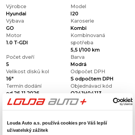
Výrobce
Model
Hyundai
I20
Výbava
Karoserie
GO
Kombi
Motor
Kombinovaná
1.0 T-GDI
spotřeba
5,5 l/100 km
Počet dveří
Barva
5
Modrá
Velikost disků kol
Odpočet DPH
16"
S odpočtem DPH
Termín dodání
Objednávací kód
od 26.11.2026
O241H04113
Výbava
Louda Auto a.s. používá cookies pro Váš lepší
uživatelský zážitek