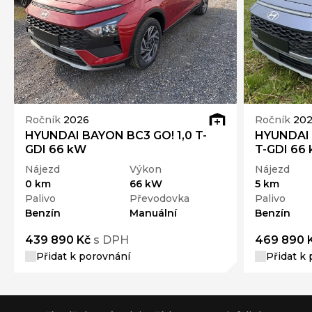
Ročník
2026
Ročník
20
HYUNDAI BAYON BC3 GO! 1,0 T-
HYUNDAI 
GDI 66 kW
T-GDI 66
Nájezd
Výkon
Nájezd
0 km
66 kW
5 km
Palivo
Převodovka
Palivo
Benzín
Manuální
Benzín
439 890 Kč
s DPH
469 890 
Přidat k porovnání
Přidat k