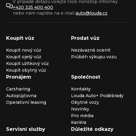
V případě dotazů volejte číslo nonstop infolinky
+420 325 400 400
nebo nám napište na e-mail
auto@louda.cz
Koupit vůz
Prodat vůz
Koupit nový vůz
Nezávazně ocenit
Koupit ojetý vůz
Průběh výkupu vozu
Koupit užitkový vůz
Koupit obytný vůz
Pronájem
Společnost
Carsharing
Kontakty
Autopůjčovna
Louda Auto+ Poděbrady
Operativní leasing
Obytné vozy
Novinky
Pro média
Kariéra
Servisní služby
Důležité odkazy