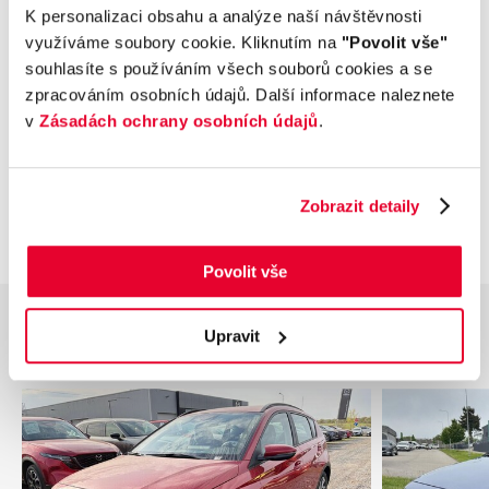
Příplatková výbava
K personalizaci obsahu a analýze naší návštěvnosti
využíváme soubory cookie. Kliknutím na
"Povolit vše"
souhlasíte s používáním všech souborů cookies a se
Údaje obsažené v této kartě vozu mají
zpracováním osobních údajů. Další informace naleznete
informativní charakter. Tato indikativní nabídka
v
Zásadách ochrany osobních údajů
.
není nabídkou ve smyslu § 1731 nebo § 1732
občanského zákoníku, ani se nejedná o veřejný
příslib dle § 1733 občanského zákoníku. Z této
indikativní nabídky nevzniká nárok na uzavření
Zobrazit detaily
smlouvy.
Povolit vše
Upravit
Podobné vozy