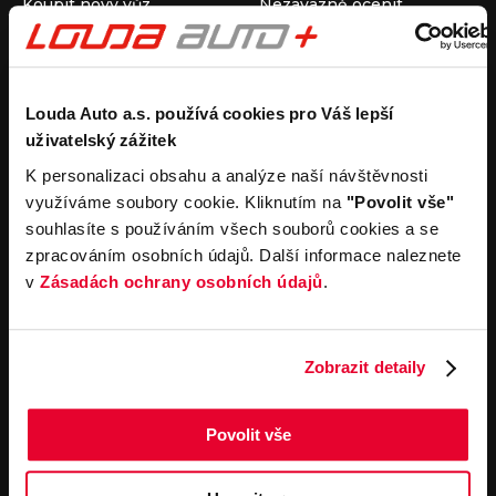
Koupit nový vůz
Nezávazně ocenit
Koupit ojetý vůz
Průběh výkupu vozu
Koupit užitkový vůz
Koupit obytný vůz
Pronájem
Společnost
Louda Auto a.s. používá cookies pro Váš lepší
uživatelský zážitek
Carsharing
Kontakty
Autopůjčovna
Louda Auto+ Poděbrady
K personalizaci obsahu a analýze naší návštěvnosti
Operativní leasing
Obytné vozy
využíváme soubory cookie. Kliknutím na
"Povolit vše"
Novinky
souhlasíte s používáním všech souborů cookies a se
Pro média
zpracováním osobních údajů. Další informace naleznete
Kariéra
v
Zásadách ochrany osobních údajů
.
Servisní služby
Důležité odkazy
Servis
Cookies
Objednání online
Všeobecné obchodní
Zobrazit detaily
podmínky pro online
Odtahová služba
objednávky motorových
vozidel
Povolit vše
Všeobecné obchodní
podmínky pro provádění
servisních prací