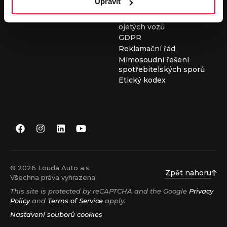
Upravit
Všeobecné obchodní
podmínky při nákupu
ojetých vozů
GDPR
Reklamační řád
Mimosoudní řešení
spotřebitelských sporů
Etický kodex
© 2026 Louda Auto a.s.
Zpět nahoru
Všechna práva vyhrazena
This site is protected by reCAPTCHA and the Google
Privacy
Policy
and
Terms of Service
apply.
Nastavení souborů cookies