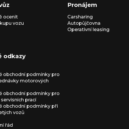
vůz
Pronájem
 ocenit
Carsharing
kupu vozu
Autopůjčovna
Operativní leasing
é odkazy
é obchodní podmínky pro
jednávky motorových
é obchodní podmínky pro
servisních prací
 obchodní podmínky při
etých vozů
í řád