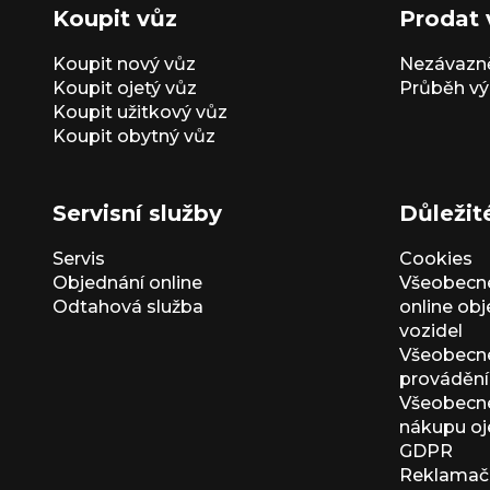
Koupit vůz
Prodat 
Koupit nový vůz
Nezávazně
Koupit ojetý vůz
Průběh vý
Koupit užitkový vůz
Koupit obytný vůz
Servisní služby
Důležit
Servis
Cookies
Objednání online
Všeobecn
Odtahová služba
online ob
vozidel
Všeobecn
provádění 
Všeobecné
nákupu oj
GDPR
Reklamačn