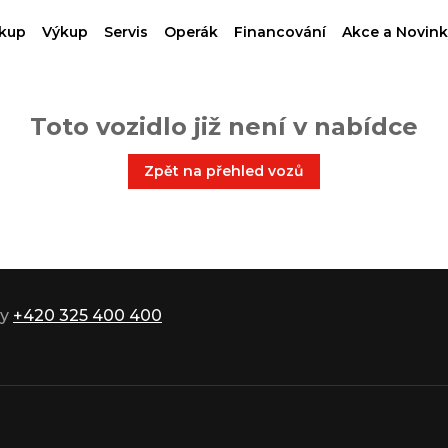
kup
Výkup
Servis
Operák
Financování
Akce a Novink
Toto vozidlo již není v nabídce
Zpět na přehled vozů
ky
+420 325 400 400