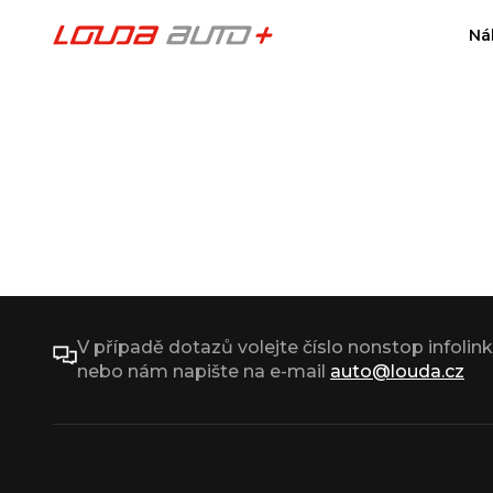
Ná
V případě dotazů volejte číslo nonstop infolin
nebo nám napište na e-mail
auto@louda.cz