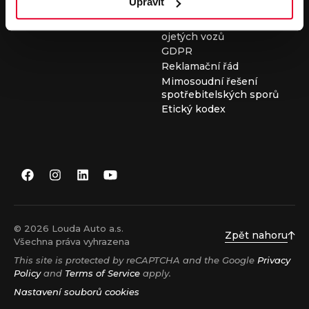
Upravit
Všeobecné obchodní
podmínky při nákupu
ojetých vozů
GDPR
Reklamační řád
Mimosoudní řešení
spotřebitelských sporů
Etický kodex
© 2026 Louda Auto a.s.
Zpět nahoru
Všechna práva vyhrazena
This site is protected by reCAPTCHA and the Google
Privacy
Policy
and
Terms of Service
apply.
Nastavení souborů cookies