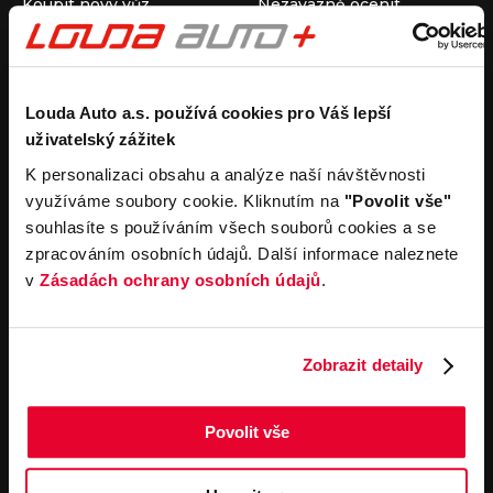
Koupit nový vůz
Nezávazně ocenit
Koupit ojetý vůz
Průběh výkupu vozu
Koupit užitkový vůz
Koupit obytný vůz
Pronájem
Společnost
Louda Auto a.s. používá cookies pro Váš lepší
uživatelský zážitek
Carsharing
Kontakty
Autopůjčovna
Louda Auto+ Poděbrady
K personalizaci obsahu a analýze naší návštěvnosti
Operativní leasing
Obytné vozy
využíváme soubory cookie. Kliknutím na
"Povolit vše"
Novinky
souhlasíte s používáním všech souborů cookies a se
Pro média
zpracováním osobních údajů. Další informace naleznete
Kariéra
v
Zásadách ochrany osobních údajů
.
Servisní služby
Důležité odkazy
Servis
Cookies
Objednání online
Všeobecné obchodní
Zobrazit detaily
podmínky pro online
Odtahová služba
objednávky motorových
vozidel
Povolit vše
Všeobecné obchodní
podmínky pro provádění
servisních prací