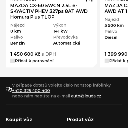
MAZDA CX-60 5WGN 2.5L e-
MAZDA CX
SKYACTIV PHEV 327ps 8AT AWD
AWD AT 1
Homura Plus TLOP
Nájezd
Nájezd
Výkon
5 500 km
0 km
141 kW
Palivo
Palivo
Převodovka
Diesel
Benzín
Automatická
1 450 600 Kč
s DPH
1 399 990
Přidat k porovnání
Přidat k
V případě dotazů volejte číslo nonstop infolinky
+420 325 400 400
nebo nám napište na e-mail
auto@louda.cz
Koupit vůz
Prodat vůz