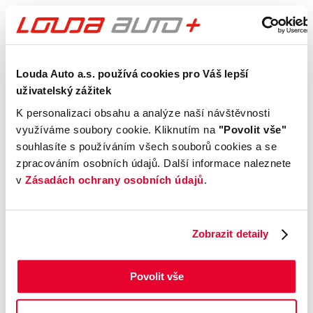
Výbava
Vnější vzhled a výbava
Louda Auto a.s. používá cookies pro Váš lepší
uživatelský zážitek
Komfort
K personalizaci obsahu a analýze naší návštěvnosti
využíváme soubory cookie. Kliknutím na
"Povolit vše"
Multimédia
souhlasíte s používáním všech souborů cookies a se
zpracováním osobních údajů. Další informace naleznete
Bezpečnost a technika
v
Zásadách ochrany osobních údajů
.
Příplatková výbava
Zobrazit detaily
Údaje obsažené v této kartě vozu mají
informativní charakter. Tato indikativní nabídka
Povolit vše
není nabídkou ve smyslu § 1731 nebo § 1732
občanského zákoníku, ani se nejedná o veřejný