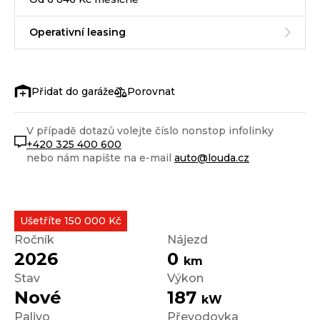
Operativní leasing
Porovnat
V případě dotazů volejte číslo nonstop infolinky
+420 325 400 600
nebo nám napište na e-mail
auto@louda.cz
Ušetříte 150 000 Kč
Ročník
Nájezd
2026
0
km
Stav
Výkon
Nové
187
kW
Palivo
Převodovka