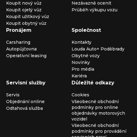
Koupit nový vůz
Nezávazně ocenit
Koupit ojetý vůz
Průběh výkupu vozu
Koupit užitkový vůz
Koupit obytný vůz
Pronájem
Společnost
Carsharing
Kontakty
Autopůjčovna
Louda Auto+ Poděbrady
Operativní leasing
Obytné vozy
Novinky
Pro média
Kariéra
Servisní služby
Důležité odkazy
Servis
Cookies
Objednání online
Všeobecné obchodní
podmínky pro online
Odtahová služba
objednávky motorových
vozidel
Všeobecné obchodní
podmínky pro provádění
servisních prací