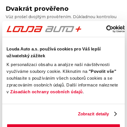
Dvakrát prověřeno
Vůz prošel dvojitým prověřením. Důkladnou kontrolou
technického stavu a prověřením vozu od Cebia, díky
kterému získáte garanci původu, historie, ověříte si
nájezd kilometrů a získáte i další informace. Dvojité
prověření pro jistotu při nákupu.
Louda Auto a.s. používá cookies pro Váš lepší
uživatelský zážitek
Kontrola technického stavu
K personalizaci obsahu a analýze naší návštěvnosti
Motor
využíváme soubory cookie. Kliknutím na
"Povolit vše"
Převodovka a spojka
souhlasíte s používáním všech souborů cookies a se
Nápravy a podvozek
zpracováním osobních údajů. Další informace naleznete
v
Zásadách ochrany osobních údajů
.
Výfuková soustava
Brzdy
Elektronické části vozu
Zobrazit detaily
Karoserie
Výbava