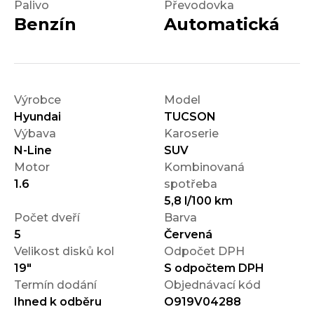
Palivo
Převodovka
Benzín
Automatická
Výrobce
Model
Hyundai
TUCSON
Výbava
Karoserie
N-Line
SUV
Motor
Kombinovaná
1.6
spotřeba
5,8 l/100 km
Počet dveří
Barva
5
Červená
Velikost disků kol
Odpočet DPH
19"
S odpočtem DPH
Termín dodání
Objednávací kód
Ihned k odběru
O919V04288