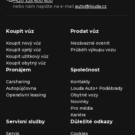
+420 325 400 400
nebo nám napište na e-mail
auto@louda.cz
Koupit vůz
Prodat vůz
Koupit nový vůz
Nezávazně ocenit
Koupit ojetý vůz
Průběh výkupu vozu
Koupit užitkový vůz
Koupit obytný vůz
Pronájem
Společnost
Carsharing
Kontakty
Autopůjčovna
Louda Auto+ Poděbrady
Operativní leasing
Obytné vozy
Novinky
Pro média
Kariéra
Servisní služby
Důležité odkazy
Servis
Cookies