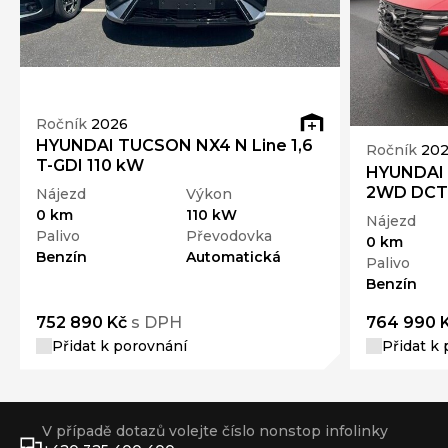
Ročník
2026
HYUNDAI TUCSON NX4 N Line 1,6
Ročník
20
T-GDI 110 kW
HYUNDAI 
2WD DCT 
Nájezd
Výkon
0 km
110 kW
Nájezd
Palivo
Převodovka
0 km
Benzín
Automatická
Palivo
Benzín
752 890 Kč
s DPH
764 990 
Přidat k porovnání
Přidat k
V případě dotazů volejte číslo nonstop infolinky