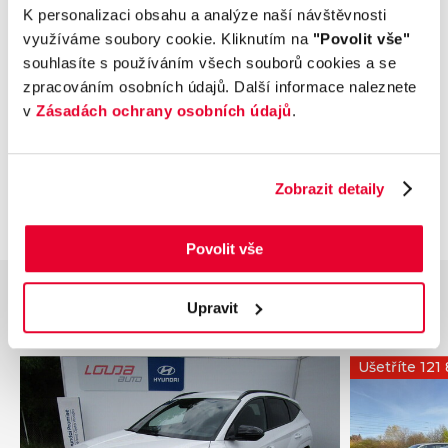
Příplatková výbava
K personalizaci obsahu a analýze naší návštěvnosti
využíváme soubory cookie. Kliknutím na
"Povolit vše"
souhlasíte s používáním všech souborů cookies a se
Údaje obsažené v této kartě vozu mají
zpracováním osobních údajů. Další informace naleznete
informativní charakter. Tato indikativní nabídka
v
Zásadách ochrany osobních údajů
.
není nabídkou ve smyslu § 1731 nebo § 1732
občanského zákoníku, ani se nejedná o veřejný
příslib dle § 1733 občanského zákoníku. Z této
indikativní nabídky nevzniká nárok na uzavření
Zobrazit detaily
smlouvy.
Povolit vše
Upravit
Podobné vozy
Ušetříte 121