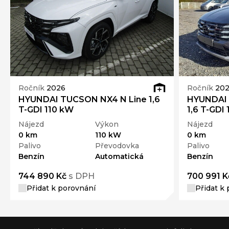
Ročník
2026
Ročník
20
HYUNDAI TUCSON NX4 N Line 1,6
HYUNDAI 
T-GDI 110 kW
1,6 T-GDI
Nájezd
Výkon
Nájezd
0 km
110 kW
0 km
Palivo
Převodovka
Palivo
Benzín
Automatická
Benzín
744 890 Kč
s DPH
700 991 K
Přidat k porovnání
Přidat k