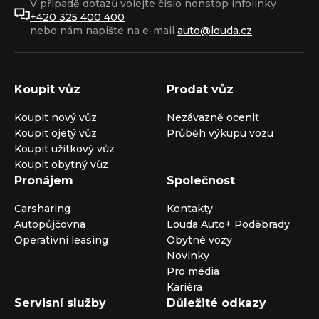
V případě dotazů volejte číslo nonstop infolinky
+420 325 400 400
nebo nám napište na e-mail
auto@louda.cz
Koupit vůz
Prodat vůz
Koupit nový vůz
Nezávazně ocenit
Koupit ojetý vůz
Průběh výkupu vozu
Koupit užitkový vůz
Koupit obytný vůz
Pronájem
Společnost
Carsharing
Kontakty
Autopůjčovna
Louda Auto+ Poděbrady
Operativní leasing
Obytné vozy
Novinky
Pro média
Kariéra
Servisní služby
Důležité odkazy