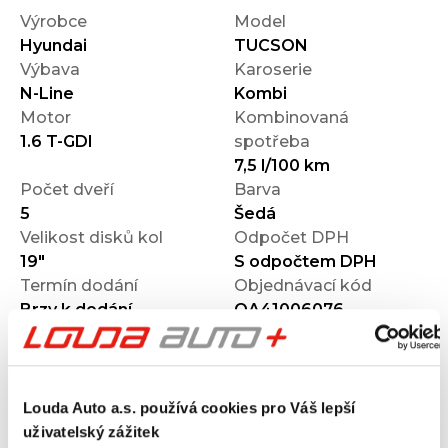
Výrobce
Model
Hyundai
TUCSON
Výbava
Karoserie
N-Line
Kombi
Motor
Kombinovaná
1.6 T-GDI
spotřeba
7,5 l/100 km
Počet dveří
Barva
5
Šedá
Velikost disků kol
Odpočet DPH
19"
S odpočtem DPH
Termín dodání
Objednávací kód
Brzy k dodání
OA41006076
Výbava
Louda Auto a.s. používá cookies pro Váš lepší
uživatelský zážitek