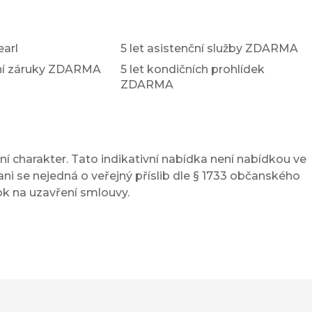
earl
5 let asistenční služby ZDARMA
xní záruky ZDARMA
5 let kondičních prohlídek
ZDARMA
í charakter. Tato indikativní nabídka není nabídkou ve
ni se nejedná o veřejný příslib dle § 1733 občanského
ok na uzavření smlouvy.