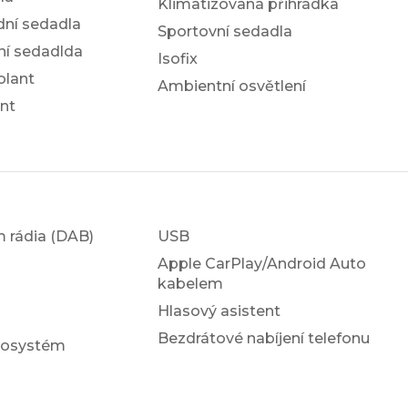
Klimatizovaná přihrádka
dní sedadla
Sportovní sedadla
ní sedadlda
Isofix
olant
Ambientní osvětlení
nt
em rádia (DAB)
USB
Apple CarPlay/Android Auto
kabelem
Hlasový asistent
Bezdrátové nabíjení telefonu
iosystém