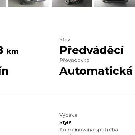
Stav
28
Předváděcí
km
Převodovka
ín
Automatická
Výbava
Style
Kombinovaná spotřeba