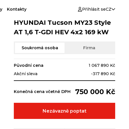
y
Kontakty
Přihlásit se
CZ
HYUNDAI Tucson MY23 Style
AT 1,6 T-GDI HEV 4x2 169 kW
Soukromá osoba
Firma
Původní cena
1 067 890 Kč
Akční sleva
-317 890 Kč
750 000 Kč
Konečná cena včetně DPH
Nezávazně poptat