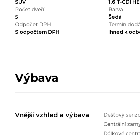
SUV
1.6 T-GDI H
Počet dveří
Barva
5
Šedá
Odpočet DPH
Termín dodá
S odpočtem DPH
Ihned k odb
Výbava
Vnější vzhled a výbava
Dešťový senzo
Centrální zam
Dálkové centr