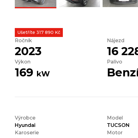
Ušetříte 317 890 Kč
Ročník
Nájezd
2023
16 2
Výkon
Palivo
169
Benz
kW
Výrobce
Model
Hyundai
TUCSON
Karoserie
Motor