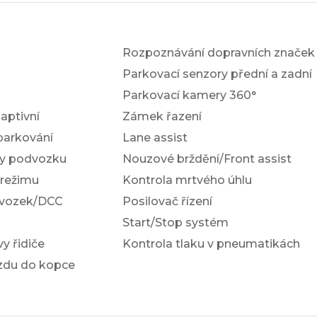
Rozpoznávání dopravních značek
Parkovací senzory přední a zadní
Parkovací kamery 360°
ptivní
Zámek řazení
parkování
Lane assist
ky podvozku
Nouzové brždění/Front assist
 režimu
Kontrola mrtvého úhlu
dvozek/DCC
Posilovač řízení
Start/Stop systém
y řidiče
Kontrola tlaku v pneumatikách
ezdu do kopce