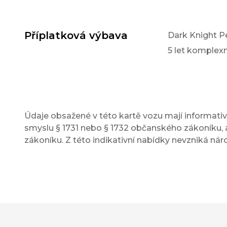
Příplatková výbava
Dark Knight P
5 let komple
Údaje obsažené v této kartě vozu mají informativn
smyslu § 1731 nebo § 1732 občanského zákoníku, a
zákoníku. Z této indikativní nabídky nevzniká nár