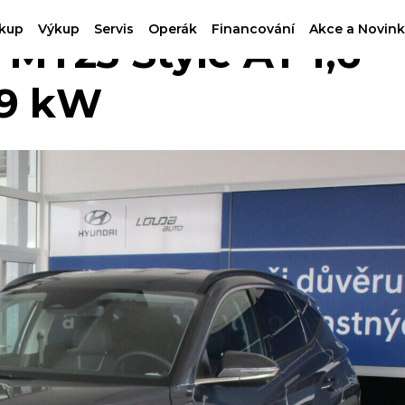
kup
Výkup
Servis
Operák
Financování
Akce a Novink
Y23 Style AT 1,6
69 kW