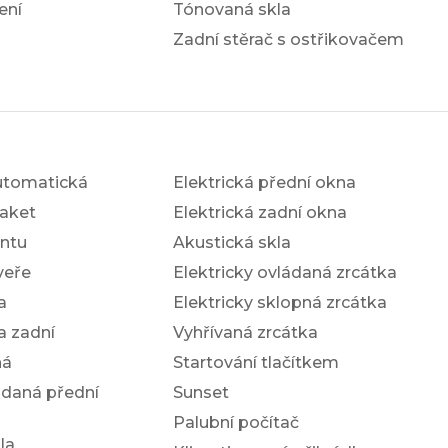
ení
Tónovaná skla
Zadní stěrač s ostřikovačem
utomatická
Elektrická přední okna
aket
Elektrická zadní okna
antu
Akustická skla
veře
Elektricky ovládaná zrcátka
a
Elektricky sklopná zrcátka
a zadní
Vyhřívaná zrcátka
ná
Startování tlačítkem
ádaná přední
Sunset
Palubní počítač
la