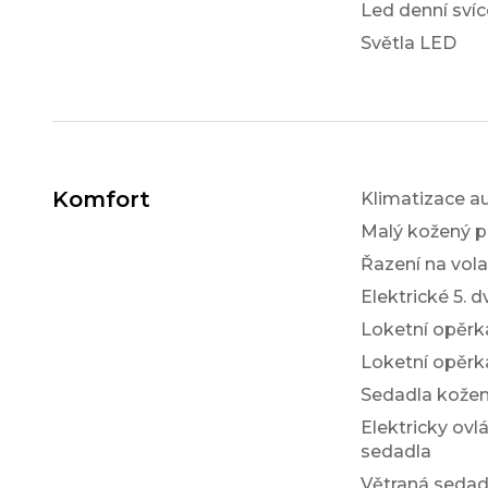
Led denní svíc
Světla LED
Komfort
Klimatizace a
Malý kožený p
Řazení na vol
Elektrické 5. d
Loketní opěrk
Loketní opěrk
Sedadla kože
Elektricky ovl
sedadla
Větraná sedad