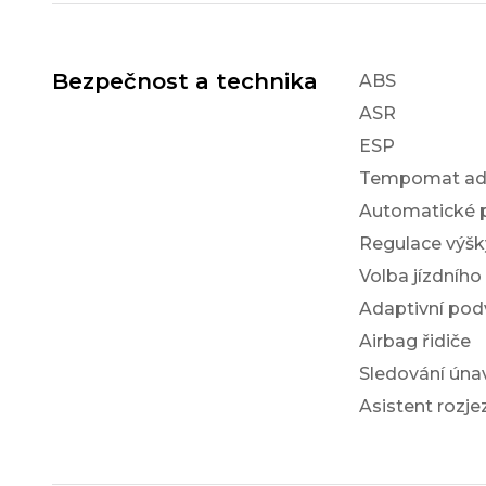
Bezpečnost a technika
ABS
ASR
ESP
Tempomat ada
Automatické 
Regulace výš
Volba jízdního
Adaptivní po
Airbag řidiče
Sledování únav
Asistent rozj