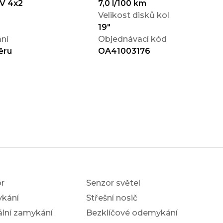
EV 4x2
7,0 l/100 km
Velikost disků kol
19"
ní
Objednávací kód
ěru
OA41003176
r
Senzor světel
ykání
Střešní nosič
ální zamykání
Bezklíčové odemykání